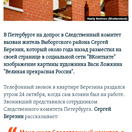
ПРИСОЕДИНЯЙТЕСЬ!
ПОБЕДИТЕЛЕЙ НЕ СУДЯТ?
КРЫМ.НЕПОКОРЕННЫЙ
ELIFBE
В Петербурге на допрос в Следственный комитет
УКРАИНСКАЯ ПРОБЛЕМА КРЫМА
вызван житель Выборгского района Сергей
Все сайты RFE/RL
Березин, который около года назад разместил на
своей странице в социальной сети "ВКонтакте"
изображение картины художника Васи Ложкина
"Великая прекрасная Россия".
Телефонный звонок в квартире Березина раздался
утром 24 октября, когда сам хозяин был на работе.
Звонивший представился сотрудником
Следственного комитета Петербурга.
Сергей
Березин
рассказывает: