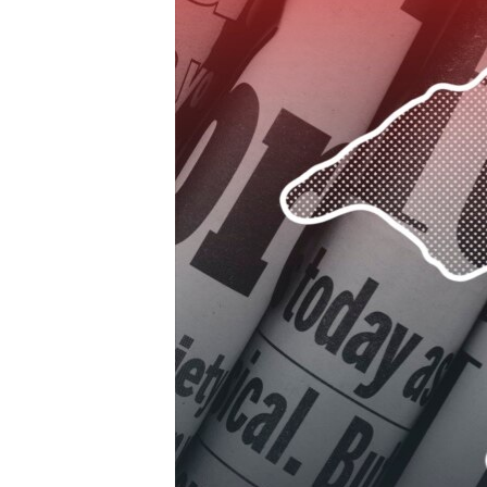
ПОБЕДИТЕЛЕЙ НЕ СУДЯТ?
КРЫМ.НЕПОКОРЕННЫЙ
ELIFBE
УКРАИНСКАЯ ПРОБЛЕМА КРЫМА