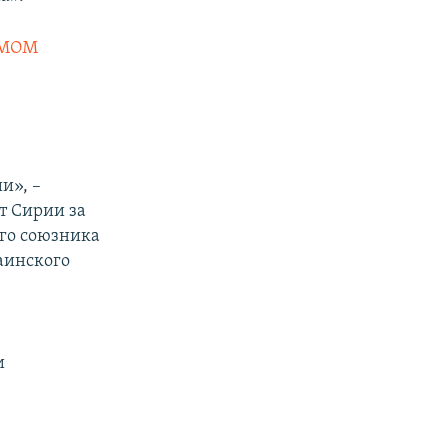
UGMOM
и», –
т Сирии за
го союзника
аинского
и