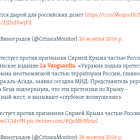
тся дырой для российских денег
https://t.co/Moque
om/EJDs35wjPZ
Виноградов (@CrimeaMonitor)
26 жовтня 2016 р.
тестует против признания Сирией Крыма частью Росси
анское издание
La Vanguardia
. «Украина подала протес
ыма неотъемлемой частью территории России, главно
а аль-Асада, заявил сегодня МИД. Представитель укр
Беца подчеркнула, что эти претензии по Крыму –
ный жест, и вызывают «глубокое возмущение».
естует против признания Сирией Крыма частью Росси
8RwCC14r9N
pic.twitter.com/8QaMbNbnel
Виноградов (@CrimeaMonitor)
26 жовтня 2016 р.