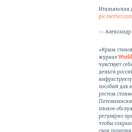
Итальянская 
pic.twitter.
— Александр 
«Крым станов
журнал
World
чувствует себ
деньги росси
инфраструкту
пособий для 
ростом стоим
Потемкинский
плохое обслу
регулярно пр
чтобы сохран
свои позиции,