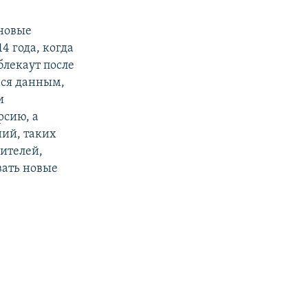
 новые
14 года, когда
блекаут после
мся данным,
и
рсию, а
ний, таких
ителей,
вать новые