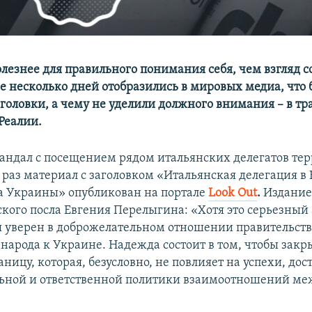
лезнее для правильного понимания себя, чем взгляд с
 несколько дней отобразились в мировых медиа, что 
аголовки, а чему не уделили должного внимания – в 
Реалии.
кандал с посещением рядом итальянских делегатов те
т раз материал с заголовком «Итальянская делегация в
а Украины» опубликован на портале
Look Out
.
Издание
ского посла Евгения Перелыгина: «Хотя это серьезный
я уверен в доброжелательном отношении правительств
народа к Украине. Надежда состоит в том, чтобы закр
ницу, которая, безусловно, не повлияет на успехи, до
ьной и ответственной политики взаимоотношений ме