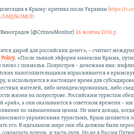
делегация в Крыму: критика посла Украины
https://t.
com/bMJjfkOMUD
Виноградов (@CrimeaMonitor)
26 жовтня 2016 р.
ится дырой для российских денег», – считает между
 Policy
. «После пьяной эйфории аннексии Крыма, пути
я плохо с похмелья. Полуостров – денежная яма: инфля
йских налогоплательщиков впрыскиваются в крымску
ру, и используются в настоящее время для субсидиров
местных жителей, либо неиндексированных, либо съе
ости жизни на полуострове. Российским туристам обе
 «рай», а они оказываются в советском времени – им
живание по завышенным ценам. Не имея дохода, когда
иносимого украинскими туристами, Крым цепляется за
ить его. В идеальном мире они оба должны были пере
 сокращать потери, и часть пути. Но не в России Путин