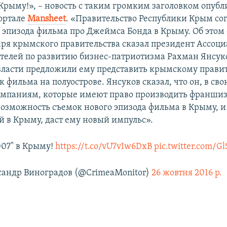
 Крыму!», – новость с таким громким заголовком опубл
ортале
Мansheet
. «Правительство Республики Крым сог
 эпизода фильма про Джеймса Бонда в Крыму. Об этом 
аря крымского правительства сказал президент Ассоц
елей по развитию бизнес-патриотизма Рахман Янсук
 власти предложили ему представить крымскому прави
 фильма на полуострове. Янсуков сказал, что он, в сво
мпаниям, которые имеют право производить франшиз
возможность съемок нового эпизода фильма в Крыму, и 
й в Крыму, даст ему новый импульс».
007" в Крыму!
https://t.co/vU7vIw6DxB
pic.twitter.com/G
андр Виноградов (@CrimeaMonitor)
26 жовтня 2016 р.