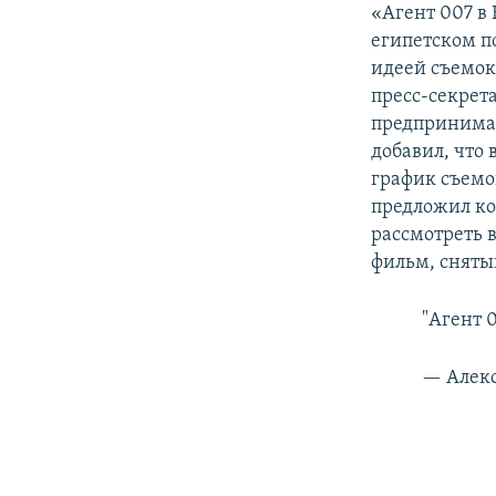
«Агент 007 в
египетском п
идеей съемок
пресс-секрет
предпринимат
добавил, что
график съемок
предложил ко
рассмотреть 
фильм, сняты
"Агент 
— Алекс