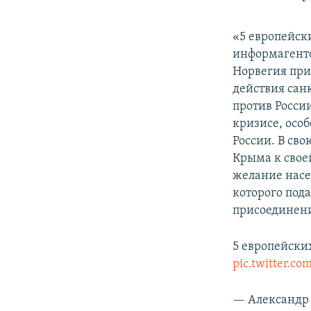
«5 европейск
информагент
Норвегия при
действия сан
против Росси
кризисе, осо
России. В св
Крыма к своей
желание насе
которого под
присоединени
5 европейски
pic.twitter.c
— Александр 