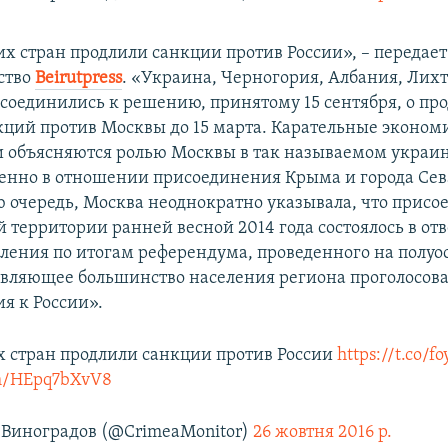
их стран продлили санкции против России», – передае
ство
Вeirutpress
. «Украина, Черногория, Албания, Лих
соединились к решению, принятому 15 сентября, о пр
кций против Москвы до 15 марта. Карательные эконо
и объясняются ролью Москвы в так называемом украи
бенно в отношении присоединения Крыма и города Сев
ою очередь, Москва неоднократно указывала, что прис
 территории ранней весной 2014 года состоялось в отв
ления по итогам референдума, проведенного на полуос
авляющее большинство населения региона проголосова
я к России».
х стран продлили санкции против России
https://t.co/
om/HEpq7bXvV8
Виноградов (@CrimeaMonitor)
26 жовтня 2016 р.