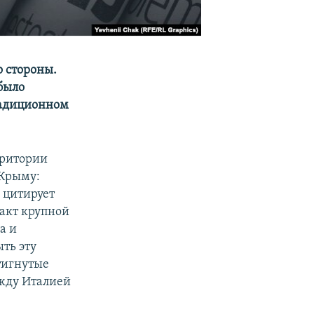
о стороны.
было
традиционном
рритории
 Крыму:
 цитирует
 акт крупной
а и
ыть эту
стигнутые
жду Италией