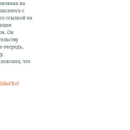
икована на
ласилось с
со ссылкой на
иации
ов. Он
тельству
ю очередь,
у,
пояснил, что
lSiBoFRsF