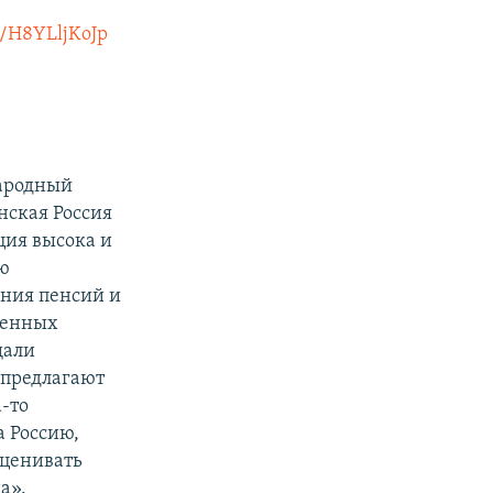
co/H8YLljKoJp
народный
нская Россия
ция высока и
ю
ания пенсий и
денных
щали
 предлагают
-то
 Россию,
оценивать
а».