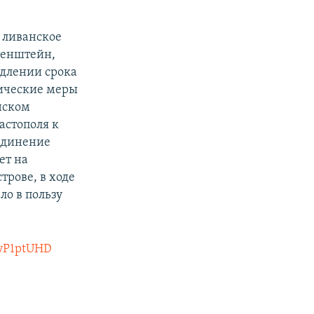
т ливанское
тенштейн,
одлении срока
мические меры
нском
астополя к
оединение
ет на
трове, в ходе
ло в пользу
foyP1ptUHD