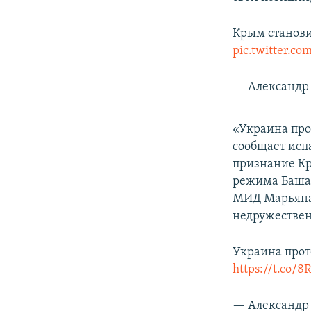
Крым станови
pic.twitter.c
— Александр 
«Украина про
сообщает исп
признание Кр
режима Башар
МИД Марьяна 
недружествен
Украина прот
https://t.co/
— Александр 