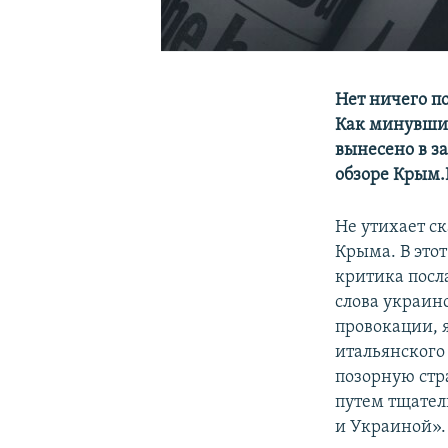
Нет ничего по
Как минувшие
вынесено в з
обзоре Крым.
Не утихает с
Крыма. В это
критика посл
слова украин
провокации, 
итальянского 
позорную стра
путем тщател
и Украиной».