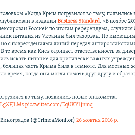
аголовком «Когда Крым погрузился во тьму, появились
опубликован в издании
Business Standard
. «В ноябре 20
ексирован Россией по итогам референдума, случился 
точник питания из Украины был разорван. По имеющи
зано с повреждениями линий передач антироссийским
В то время как Киев отрицает ответственность за диве
лись искать питание для критически важных учрежде
, большая часть Крыма была в темноте. Для местных ж
ыло время, когда они могли помочь друг другу и образо
огрузился во тьму, появились новые знакомства
kELgXFJLMz
pic.twitter.com/EqUKY1Jnmq
Виноградов (@CrimeaMonitor)
26 жовтня 2016 р.