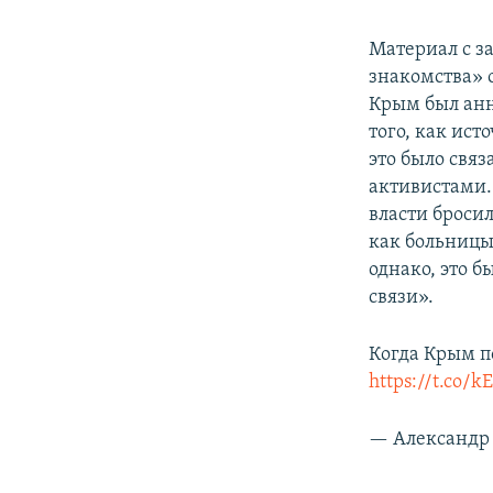
Материал с з
знакомства» 
Крым был анн
того, как ис
это было свя
активистами. 
власти броси
как больницы
однако, это б
связи».
Когда Крым п
https://t.co/
— Александр 