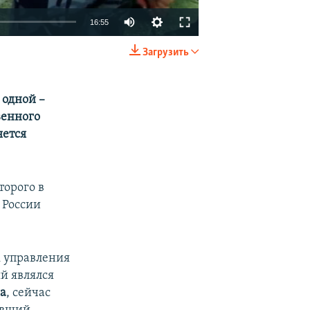
16:55
Загрузить
EMBED
SHARE
 одной –
венного
яется
торого в
в России
к управления
й являлся
а
, сейчас