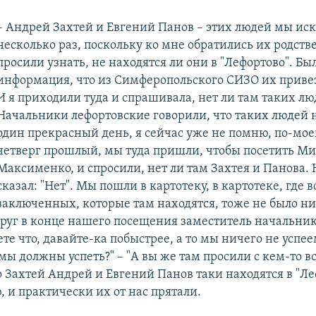
– Андрей Захтей и Евгений Панов – этих людей мы ис
несколько раз, поскольку ко мне обратились их родст
просили узнать, не находятся ли они в "Лефортово". Бы
информация, что из Симферопольского СИЗО их привез
И я приходили туда и спрашивала, нет ли там таких лю
Начальники лефортовские говорили, что таких людей не
один прекрасный день, я сейчас уже не помню, по-моем
четверг прошлый, мы туда пришли, чтобы посетить М
Максименко, и спросили, нет ли там Захтея и Панова.
сказал: "Нет". Мы пошли в картотеку, в картотеке, где в
заключенных, которые там находятся, тоже не было ни
друг в конце нашего посещения заместитель начальни
ете что, давайте-ка побыстрее, а то мы ничего не успее
 мы должны успеть?" – "А вы же там просили с кем-то вс
о Захтей Андрей и Евгений Панов таки находятся в "Л
 и практически их от нас прятали.