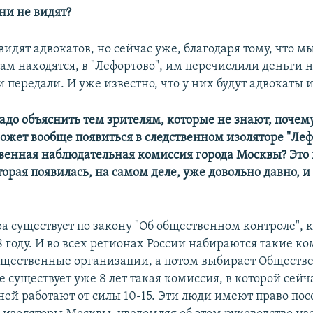
они не видят?
 видят адвокатов, но сейчас уже, благодаря тому, что 
там находятся, в "Лефортово", им перечислили деньги 
и передали. И уже известно, что у них будут адвокаты 
адо объяснить тем зрителям, которые не знают, почем
ожет вообще появиться в следственном изоляторе "Леф
венная наблюдательная комиссия города Москвы? Это
торая появилась, на самом деле, уже довольно давно, и
ра существует по закону "Об общественном контроле",
 году. И во всех регионах России набираются такие ко
щественные организации, а потом выбирает Обществе
е существует уже 8 лет такая комиссия, в которой сейч
в ней работают от силы 10-15. Эти люди имеют право по