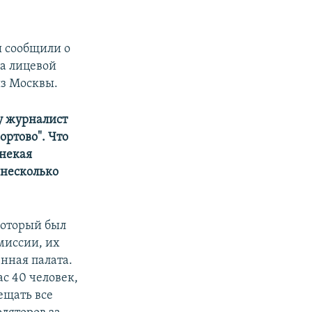
мы сообщили о
на лицевой
из Москвы.
у журналист
ортово". Что
 некая
 несколько
 который был
миссии, их
нная палата.
ас 40 человек,
сещать все