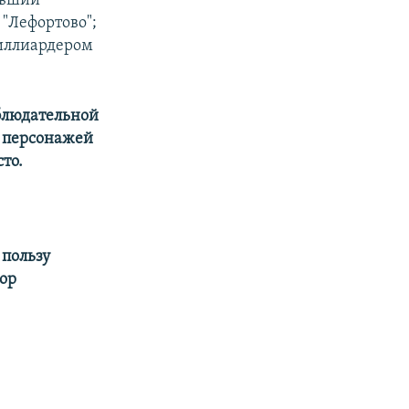
ывший
 "Лефортово";
миллиардером
аблюдательной
х персонажей
то.
 пользу
ор