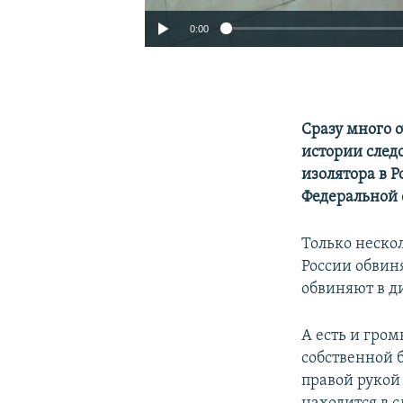
0:00
Сразу много 
истории след
изолятора в Р
Федеральной 
Только неско
России обвин
обвиняют в д
А есть и гро
собственной 
правой рукой