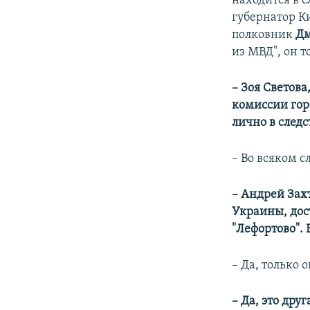
находится в 
губернатор Ки
полковник
Дм
из МВД", он т
–​ Зоя Свето
комиссии гор
лично в следс
– Во всяком с
–
Андрей Захт
Украины, дос
"Лефортово". 
– Да, только 
–
Да, это друг