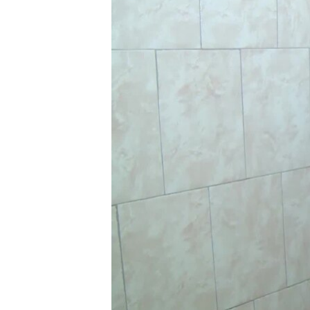
ПОБЕДИТЕЛЕЙ НЕ СУДЯТ?
КРЫМ.НЕПОКОРЕННЫЙ
ELIFBE
УКРАИНСКАЯ ПРОБЛЕМА КРЫМА