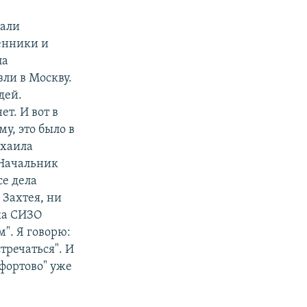
кали
венники и
ла
ли в Москву.
дей.
т. И вот в
у, это было в
ихаила
 Начальник
се дела
 Захтея, ни
ка СИЗО
м". Я говорю:
тречаться". И
ефортово" уже