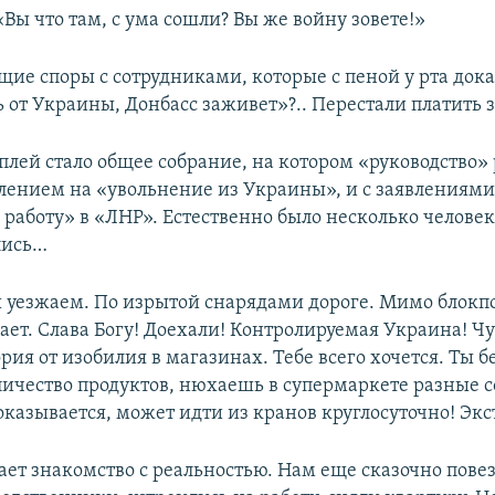
«Вы что там, с ума сошли? Вы же войну зовете!»
ие споры с сотрудниками, которые с пеной у рта дока
 от Украины, Донбасс заживет»?.. Перестали платить з
плей стало общее собрание, на котором «руководство»
влением на «увольнение из Украины», и с заявлениями
 работу» в «ЛНР». Естественно было несколько человек
лись…
Мы уезжаем. По изрытой снарядами дороге. Мимо блокп
ает. Слава Богу! Доехали! Контролируемая Украина! Чу
рия от изобилия в магазинах. Тебе всего хочется. Ты 
ичество продуктов, нюхаешь в супермаркете разные с
 оказывается, может идти из кранов круглосуточно! Экс
ает знакомство с реальностью. Нам еще сказочно повез