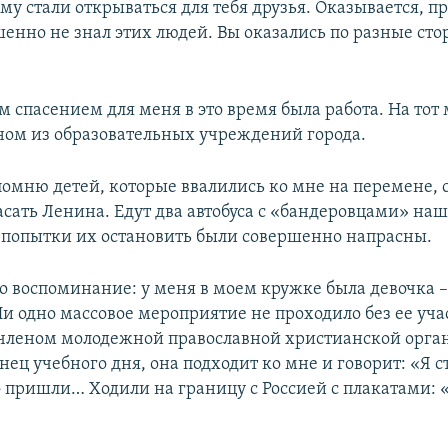
му стали открываться для тебя друзья. Оказывается, п
шенно не знал этих людей. Вы оказались по разные ст
 спасением для меня в это время была работа. На тот
дном из образовательных учреждений города.
помню детей, которые ввалились ко мне на перемене, 
сать Ленина. Едут два автобуса с «бандеровцами» на
 попытки их остановить были совершенно напрасны.
но воспоминание: у меня в моем кружке была девочка 
и одно массовое мероприятие не проходило без ее учас
 членом молодежной православной христианской орга
онец учебного дня, она подходит ко мне и говорит: «Я 
ко пришли… Ходили на границу с Россией с плакатами: 