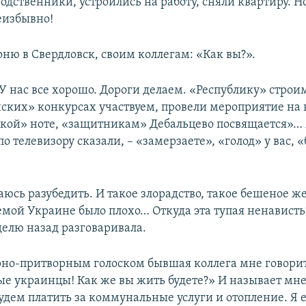
дственники, устроились на работу, сняли квартиру. Н
еизбывно!
оню в Свердловск, своим коллегам: «Как вы?».
«У нас все хорошо. Дороги делаем. «Республику» строим
ских» конкурсах участвуем, провели мероприятие на
кой» ноте, «защитникам» Дебальцево посвящается»… 
по телевизору сказали, – «замерзаете», «голод» у вас, «
аюсь разубедить. И такое злорадство, такое бешеное ж
емой Украине было плохо… Откуда эта тупая ненависть
делю назад разговаривала.
но-притворным голоском бывшая коллега мне говорит
ые украинцы! Как же вы жить будете?» И называет мне
удем платить за коммунальные услуги и отопление. Я 