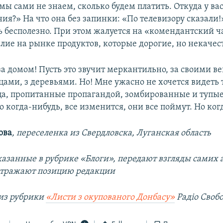
ы сами не знаем, сколько будем платить. Откуда у ва
ия?» На что она без запинки: «По телевизору сказали!
 бесполезно. При этом жалуется на «комендантский ч
илие на рынке продуктов, которые дорогие, но некаче
за домом! Пусть это звучит меркантильно, за своими в
цами, з деревьями. Но! Мне ужасно не хочется видеть 
а, пропитанные пропагандой, зомбированные и тупы
о когда-нибудь, все изменится, они все поймут. Но ког
ова
, переселенка из Свердловска, Луганская область
азанные в рубрике «Блоги», передают взгляды самих а
отражают позицию редакции
из рубрики
«Листи з окупованого Донбасу»
Радіо Своб