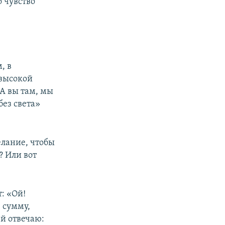
о чувство
, в
 высокой
А вы там, мы
без света»
елание, чтобы
? Или вот
: «Ой!
 сумму,
ей отвечаю: