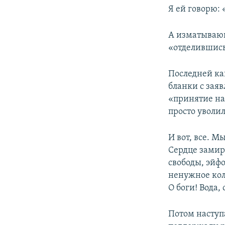
Я ей говорю: 
А изматывающ
«отделившись
Последней ка
бланки с зая
«принятие на
просто уволи
И вот, все. 
Сердце замир
свободы, эйфо
ненужное кол
О боги! Вода,
Потом наступ