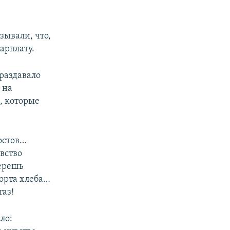
зывали, что,
арплату.
 раздавало
 на
, которые
остов…
вство
берешь
орта хлеба…
таз!
ло: