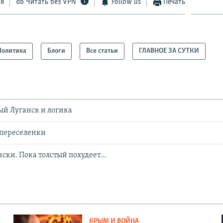
ся
Читать без VPN
Follow us
Печать
Политика
Блоги
Все статьи
ГЛАВНОЕ ЗА СУТКИ
й Луганск и логика
 переселенки
нски. Пока толстый похудеет…
КРЫМ И ВОЙНА