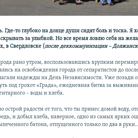
. Где-то глубоко на донце души сидят боль и тоска. Я 
скрывать за улыбкой. Но все время ловлю себя на жел
х, в Свердловске (
после деккоммунизации – Должанск 
орода рано утром, воспользовавшись хрупким перемир
ялись на освобождения города от сепаратистов до посл
лагали надежды на День Независимости. Уже позади о
ть под грохот «Града», ежедневная битва за выживани
ентарного – воды и хлеба.
во острой радости от того, что ты принес домой воду, от
едь, и добыл хлеба, наверное, одно из самых ярких 
ыпеченного батона, отпущенного только по два в руки