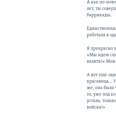
А как по-ново
лет, ты совер
баррикады.
Единственным
работала в о
Я прекрасно 
«Мы идем спа
валить!» Мои
А вот еще од
красавица… Н
же, она была
то, уже под к
устала, толь
войска!»