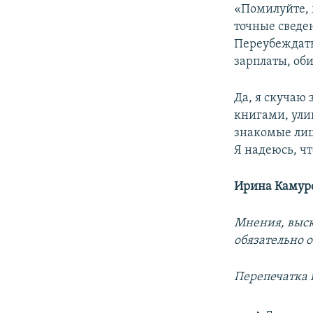
«Помилуйте, м
точные сведен
Переубеждать
зарплаты, об
Да, я скучаю 
книгами, ули
знакомые лиц
Я надеюсь, чт
Ирина Камур
Мнения, выск
обязательно 
Перепечатка 