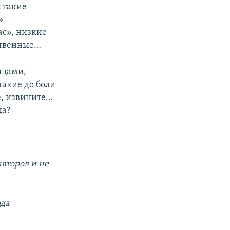
с такие
»
ас», низкие
ственные…
ещами,
такие до боли
е, извините…
да?
второв и не
ода