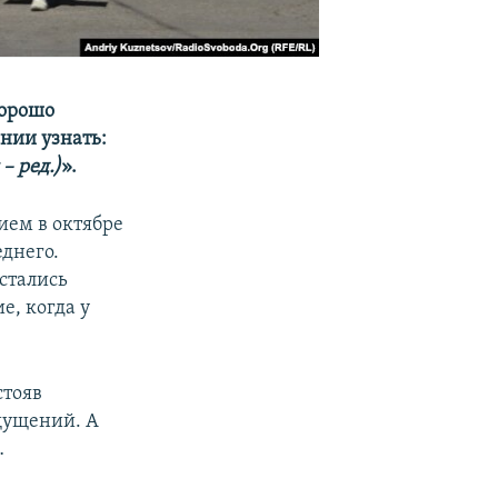
хорошо
ании узнать:
– ред.)
».
ием в октябре
еднего.
стались
е, когда у
стояв
ощущений. А
…