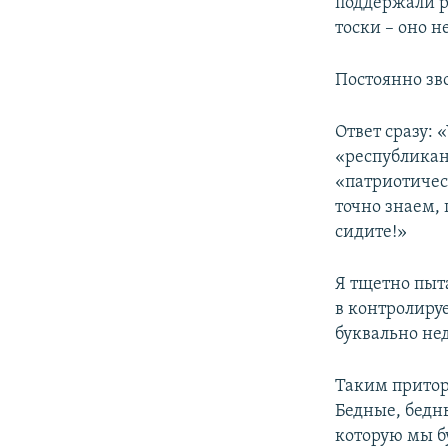
поддержали ро
тоски – оно н
Постоянно зв
Ответ сразу: 
«республикан
«патриотичес
точно знаем, 
сидите!»
Я тщетно пыт
в контролиру
буквально не
Таким притор
Бедные, бедн
которую мы б