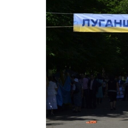
ПОБЕДИТЕЛЕЙ НЕ СУДЯТ?
КРЫМ.НЕПОКОРЕННЫЙ
ELIFBE
УКРАИНСКАЯ ПРОБЛЕМА КРЫМА