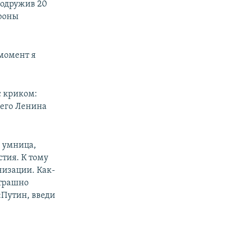
родружив 20
ороны
 момент я
с криком:
шего Ленина
– умница,
тия. К тому
низации. Как-
страшно
«Путин, введи