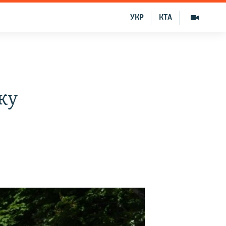
УКР
КТА
ку