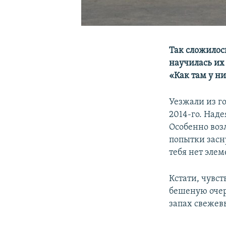
Так сложилось
научилась их 
«Как там у ни
Уезжали из г
2014-го. Наде
Особенно воз
попытки засну
тебя нет элем
Кстати, чувст
бешеную очер
запах свежев