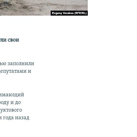
ли свои
тью заполнили
депутатами и
анимающий
оду и до
дуктового
 года назад