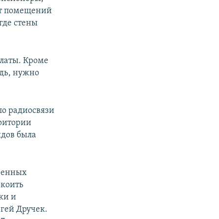
нет помещений
где стены
платы. Кроме
адь, нужно
по радиосвязи
рритории
ядов была
ренных
окоить
ки и
гей Дручек.