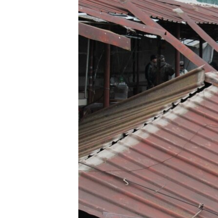
ПОБЕДИТЕЛЕЙ НЕ СУДЯТ?
КРЫМ.НЕПОКОРЕННЫЙ
ELIFBE
УКРАИНСКАЯ ПРОБЛЕМА КРЫМА