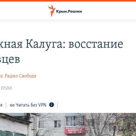
ная Калуга: восстание
вцев
са
Радио Свобода
 17:00
ся
Читать без VPN