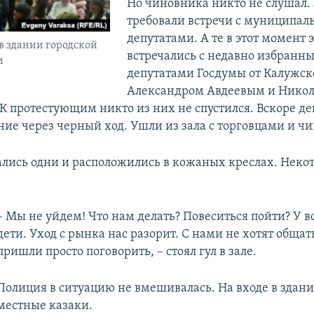
Но чиновника никто не слушал.
требовали встречи с муниципа
депутатами. А те в этот момент
в здании городской
встречались с недавно избранн
и
депутатами Госдумы от Калужск
Александром Авдеевым и Нико
 протестующим никто из них не спустился. Вскоре де
ние через черный ход. Ушли из зала с торговцами и ч
ались одни и расположились в кожаных креслах. Неко
– Мы не уйдем! Что нам делать? Повеситься пойти? У в
дети. Уход с рынка нас разорит. С нами не хотят общат
пришли просто поговорить, – стоял гул в зале.
Полиция в ситуацию не вмешивалась. На входе в здан
местные казаки.