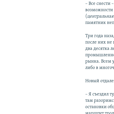
– Все снести 
возможности 
(
центральная 
памятник неп
Три года наз
после них не
два десятка л
промышленном
рынка. Всем 
либо в много
Новый отдале
– Я съездил 
там разоримс
остановки об
маршрут трол