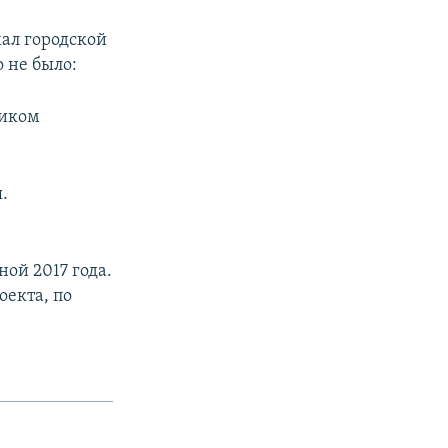
ал городской
 не было:
чиком
.
ой 2017 года.
оекта, по