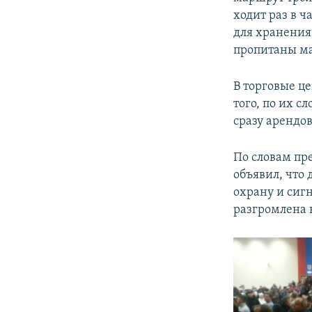
ходит раз в ч
для хранения
пропитаны м
В торговые ц
того, по их 
сразу арендо
По словам пр
объявил, что 
охрану и сигн
разгромлена