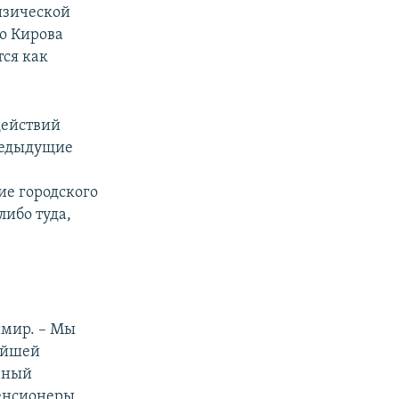
физической
о Кирова
тся как
действий
предыдущие
ие городского
ибо туда,
имир. – Мы
айшей
нный
пенсионеры,