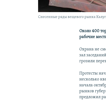
Снесенные ряды вещевого рынка Калу
Около 400 то
рабочие мест
Охрана не см
зал заседани
грозили пере
Протесты нач
несколько кв
начала октябр
рынков губер
предложил ра