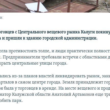
ги
рговцев с Центрального вещевого рынка Калуги покину
а и пришли к зданию городской администрации.
огла противостоять толпе, и люди практически полнос
й. Предприниматели требовали встречи с областными 
крыть центральные улицы города.
ались из-за планов властей ликвидировать рынок, з
арталов в самом центре города. Земля принадлежит гор
я была у торговцев в аренде. На месте вещевого и про
натор Калужской области Анатолий Артамонов еще три
збить парк.