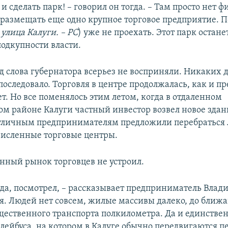
– и сделать парк! – говорил он тогда. – Там просто нет 
размещать еще одно крупное торговое предприятие. П
улица Калуги. – РС
) уже не проехать. Этот парк остане
одкупности власти.
ад слова губернатора всерьез не восприняли. Никаких 
 последовало. Торговля в центре продолжалась, как и 
ет. Но все поменялось этим летом, когда в отдаленном
 районе Калуги частный инвестор возвел новое здан
уличным предпринимателям предложили перебраться л
численные торговые центры.
нный рынок торговцев не устроил.
туда, посмотрел, – рассказывает предприниматель Влад
я. Людей нет совсем, жилые массивы далеко, до ближ
щественного транспорта полкилометра. Да и единстве
лейбуса, на котором в Калуге обычно передвигаются 