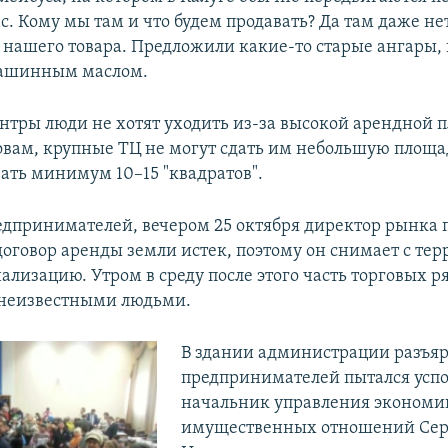
ас. Кому мы там и что будем продавать? Да там даже 
 нашего товара. Предложили какие-то старые ангары, 
ашинным маслом.
ентры люди не хотят уходить из-за высокой арендной 
словам, крупные ТЦ не могут сдать им небольшую площ
вать минимум 10–15 "квадратов".
едпринимателей, вечером 25 октября директор рынка 
договор аренды земли истек, поэтому он снимает с те
ализацию. Утром в среду после этого часть торговых р
 неизвестными людьми.
В здании администрации разъя
предпринимателей пытался усп
начальник управления экономи
имущественных отношений Сер