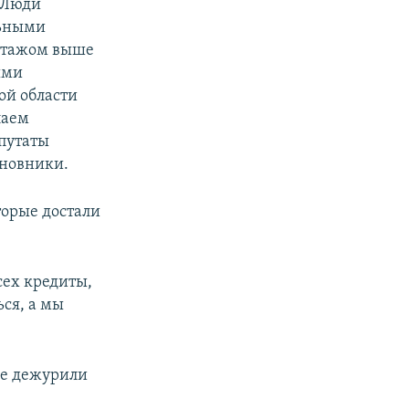
 Люди
льными
 этажом выше
ыми
ой области
лаем
путаты
иновники.
торые достали
сех кредиты,
ься, а мы
ие дежурили