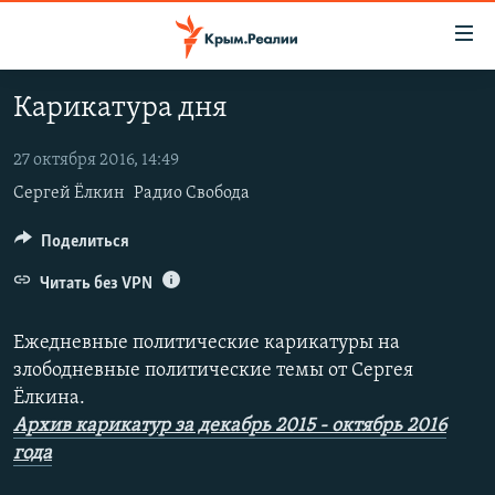
Доступность
ссылки
Вернуться
Карикатура дня
к
НОВОСТИ
основному
СПЕЦПРОЕКТЫ
27 октября 2016, 14:49
содержанию
Сергей Ёлкин
Радио Свобода
ВОДА
Вернутся
ГРУЗ 200
к
ИСТОРИЯ
КАРТА ВОЕННЫХ ОБЪЕКТОВ КРЫМА
Поделиться
главной
ЕЩЕ
11 ЛЕТ ОККУПАЦИИ КРЫМА. 11 ИСТОРИЙ СОПРОТИВЛЕНИЯ
навигации
Читать без VPN
Вернутся
РАДІО СВОБОДА
ИНТЕРАКТИВ
к
Ежедневные политические карикатуры на
КАК ОБОЙТИ БЛОКИРОВКУ
ИНФОГРАФИКА
поиску
злободневные политические темы от Сергея
Ёлкина.
ТЕЛЕПРОЕКТ КРЫМ.РЕАЛИИ
Українською
Архив карикатур за декабрь 2015 - октябрь 2016
СОВЕТЫ ПРАВОЗАЩИТНИКОВ
года
Qırımtatar
ПРОПАВШИЕ БЕЗ ВЕСТИ