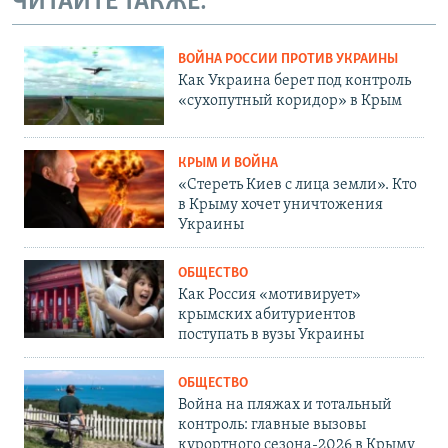
ЧИТАЙТЕ ТАКЖЕ:
ВОЙНА РОССИИ ПРОТИВ УКРАИНЫ
Как Украина берет под контроль
«сухопутный коридор» в Крым
КРЫМ И ВОЙНА
«Стереть Киев с лица земли». Кто
в Крыму хочет уничтожения
Украины
ОБЩЕСТВО
Как Россия «мотивирует»
крымских абитуриентов
поступать в вузы Украины
ОБЩЕСТВО
Война на пляжах и тотальный
контроль: главные вызовы
курортного сезона-2026 в Крыму