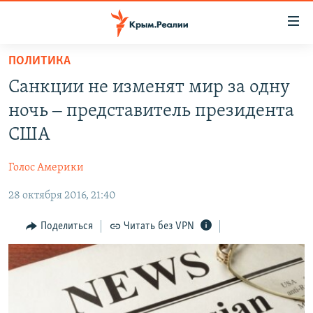
Доступность
ссылки
Вернуться
ПОЛИТИКА
к
НОВОСТИ
Санкции не изменят мир за одну
основному
СПЕЦПРОЕКТЫ
содержанию
ночь ‒ представитель президента
ВОДА
Вернутся
ГРУЗ 200
США
к
ИСТОРИЯ
КАРТА ВОЕННЫХ ОБЪЕКТОВ КРЫМА
главной
Голос Америки
ЕЩЕ
11 ЛЕТ ОККУПАЦИИ КРЫМА. 11 ИСТОРИЙ СОПРОТИВЛЕНИЯ
навигации
Вернутся
28 октября 2016, 21:40
РАДІО СВОБОДА
ИНТЕРАКТИВ
к
КАК ОБОЙТИ БЛОКИРОВКУ
ИНФОГРАФИКА
Поделиться
Читать без VPN
поиску
ТЕЛЕПРОЕКТ КРЫМ.РЕАЛИИ
Українською
СОВЕТЫ ПРАВОЗАЩИТНИКОВ
Qırımtatar
ПРОПАВШИЕ БЕЗ ВЕСТИ