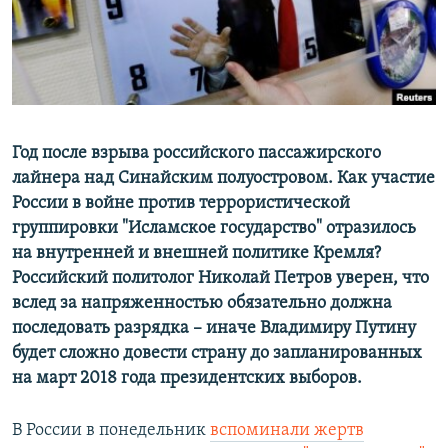
ПРИСОЕДИНЯЙТЕСЬ!
ПОБЕДИТЕЛЕЙ НЕ СУДЯТ?
КРЫМ.НЕПОКОРЕННЫЙ
ELIFBE
УКРАИНСКАЯ ПРОБЛЕМА КРЫМА
Все сайты RFE/RL
Год после взрыва российского пассажирского
лайнера над Синайским полуостровом. Как участие
России в войне против террористической
группировки "Исламское государство" отразилось
на внутренней и внешней политике Кремля?
Российский политолог Николай Петров уверен, что
вслед за напряженностью обязательно должна
последовать разрядка – иначе Владимиру Путину
будет сложно довести страну до запланированных
на март 2018 года президентских выборов.
В России в понедельник
вспоминали жертв