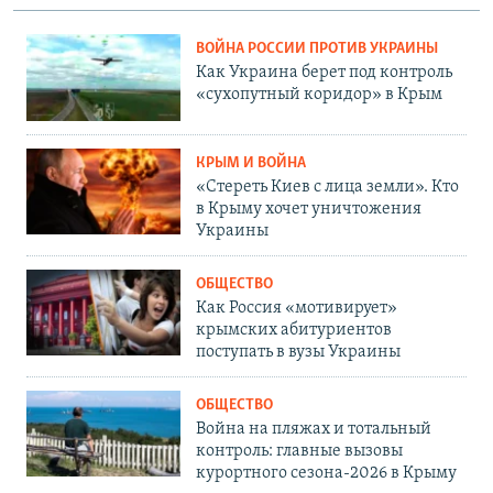
ВОЙНА РОССИИ ПРОТИВ УКРАИНЫ
Как Украина берет под контроль
«сухопутный коридор» в Крым
КРЫМ И ВОЙНА
«Стереть Киев с лица земли». Кто
в Крыму хочет уничтожения
Украины
ОБЩЕСТВО
Как Россия «мотивирует»
крымских абитуриентов
поступать в вузы Украины
ОБЩЕСТВО
Война на пляжах и тотальный
контроль: главные вызовы
курортного сезона-2026 в Крыму