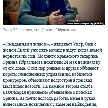
ПРИСОЕДИНЯЙТЕСЬ!
ПОБЕДИТЕЛЕЙ НЕ СУДЯТ?
КРЫМ.НЕПОКОРЕННЫЙ
ELIFBE
Умер Ибрагимов, отец Эрвина Ибрагимова
УКРАИНСКАЯ ПРОБЛЕМА КРЫМА
Все сайты RFE/RL
«Ожиданиями живем», – вздыхает Умер. Они с
женой Лилей уже пять месяцев ждут, когда домой
вернется их сын. Молодого крымского татарина
Эрвина Ибрагимова похитили 24 мая неподалеку
от его дома. С тех пор родные и друзья оббивают
пороги следственных управлений, кабинетов
прокуроров, объезжают полуостров в поисках
малейшей новости. На каждом втором столбе
Бахчисарая приклеено объявление о поисках
Эрвина. За почти полгода работы, имея в руках
видеозапись похищения с камеры наблюдения,