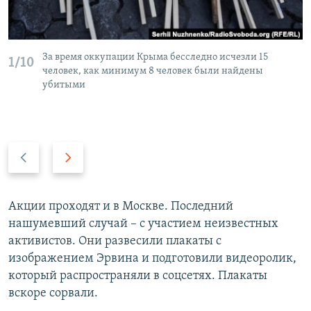
За время оккупации Крыма бесследно исчезли 15
1/10
человек, как минимум 8 человек были найдены
убитыми
П
С
р
л
е
е
д
д
Акции проходят и в Москве. Последний
ы
у
нашумевший случай – с участием неизвестных
д
ю
активистов. Они развесили плакаты с
у
щ
изображением Эрвина и подготовили видеоролик,
щ
и
который распространяли в соцсетях. Плакаты
и
й
вскоре сорвали.
й
с