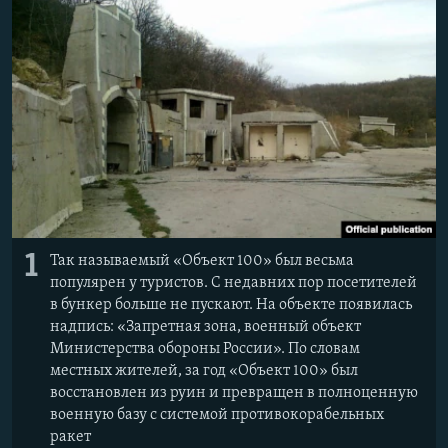
ПРИСОЕДИНЯЙТЕСЬ!
ПОБЕДИТЕЛЕЙ НЕ СУДЯТ?
КРЫМ.НЕПОКОРЕННЫЙ
ELIFBE
УКРАИНСКАЯ ПРОБЛЕМА КРЫМА
Все сайты RFE/RL
1
Так называемый «Объект 100» был весьма
популярен у туристов. С недавних пор посетителей
в бункер больше не пускают. На объекте появилась
надпись: «Запретная зона, военный объект
Министерства обороны России». По словам
местных жителей, за год «Объект 100» был
восстановлен из руин и превращен в полноценную
военную базу с системой противокорабельных
ракет