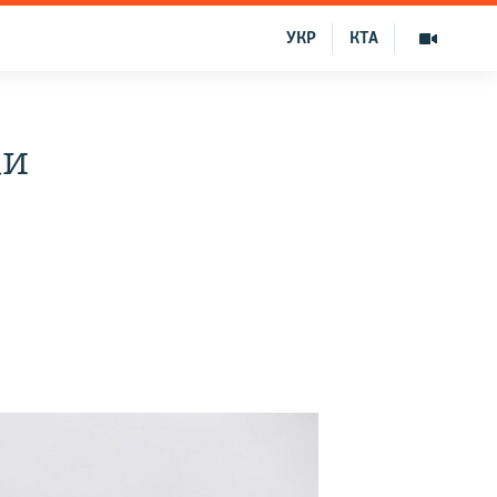
УКР
КТА
ки