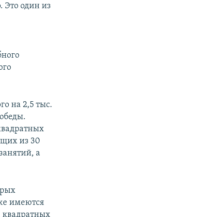
. Это один из
бного
ого
о на 2,5 тыс.
Победы.
 квадратных
ящих из 30
занятий, а
орых
кже имеются
ч квадратных