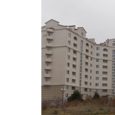
ПОБЕДИТЕЛЕЙ НЕ СУДЯТ?
КРЫМ.НЕПОКОРЕННЫЙ
ELIFBE
УКРАИНСКАЯ ПРОБЛЕМА КРЫМА