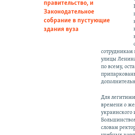
правительство, и
Законодательное
собрание в пустующие
здания вуза
сотрудникам к
улицы Ленина 
по всему, ост
припаркованы
дополнительн
Для легитими
времени о же
украинского 
Большинством
словам ректо