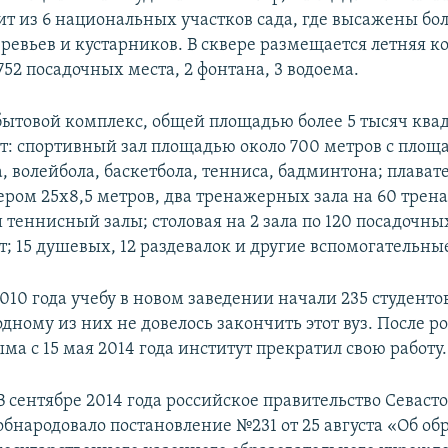
оит из 6 национальных участков сада, где высажены бо
ревьев и кустарников. В сквере размещается летняя к
52 посадочных места, 2 фонтана, 3 водоема.
бытовой комплекс, общей площадью более 5 тысяч ква
ят: спортивный зал площадью около 700 метров с площ
, волейбола, баскетбола, тенниса, бадминтона; плава
ером 25х8,5 метров, два тренажерных зала на 60 трен
 теннисный залы; столовая на 2 зала по 120 посадочны
т; 15 душевых, 12 раздевалок и другие вспомогательн
2010 года учебу в новом заведении начали 235 студентов
одному из них не довелось закончить этот вуз. После р
а с 15 мая 2014 года институт прекратил свою работу.
В сентябре 2014 года российское правительство Севаст
обнародовало постановление №231 от 25 августа «Об о