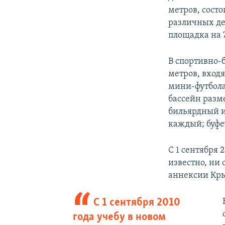
метров, сост
различных де
площадка на 7
В спортивно-
метров, вход
мини-футбола
бассейн разм
бильярдный и
каждый; буфе
С 1 сентября 
известно, ни 
аннексии Крым
С 1 сентября 2010
года учебу в новом