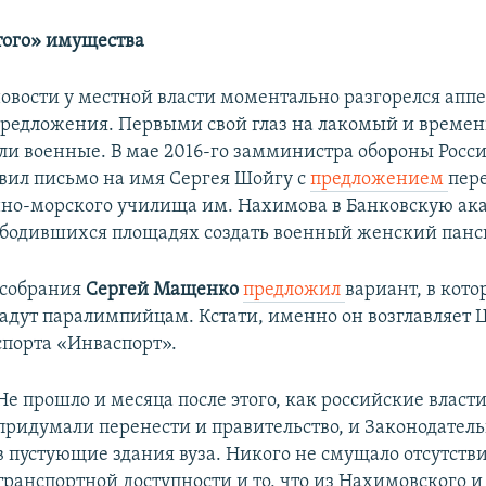
того»​ имущества
новости у местной власти моментально разгорелся аппе
редложения. Первыми свой глаз на лакомый и време
ли военные. В мае 2016-го замминистра обороны Росс
вил письмо на имя Сергея Шойгу с
предложением
пер
но-морского училища им. Нахимова в Банковскую ак
ободившихся площадях создать военный женский панс
ксобрания
Сергей Мащенко
предложил
вариант, в кот
адут паралимпийцам. Кстати, именно он возглавляет 
спорта «Инваспорт».
Не прошло и месяца после этого, как российские власт
придумали перенести и правительство, и Законодател
в пустующие здания вуза. Никого не смущало отсутств
транспортной доступности и то, что из Нахимовского и