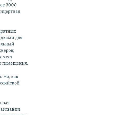
лее 3000
онцертная
дратных
адками для
тельный
ажеров;
х мест
ые помещения.
. Но, как
оссийской
ополя
бразовании