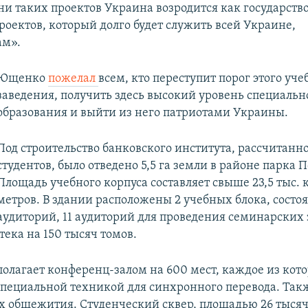
ни таких проектов Украина возродится как государство
роектов, который долго будет служить всей Украине,
ам».
Ющенко
пожелал
всем, кто переступит порог этого уче
заведения, получить здесь высокий уровень специальн
образования и выйти из него патриотами Украины.
Под строительство банковского института, рассчитанног
студентов, было отведено 5,5 га земли в районе парка 
Площадь учебного корпуса составляет свыше 23,5 тыс.
метров. В здании расположены 2 учебных блока, состо
аудиторий, 11 аудиторий для проведения семинарских 
ека на 150 тысяч томов.
полагает конференц-залом на 600 мест, каждое из кот
специальной техникой для синхронного перевода. Та
х общежития. Студенческий сквер, площадью 26 тыся