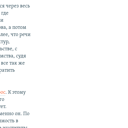
ся через весь
 где
ки
ва, а потом
лее, что речи
тур,
стве, с
мства, судя
 все так же
ратить
ос
. К этому
го
ет.
менно он. По
имость в