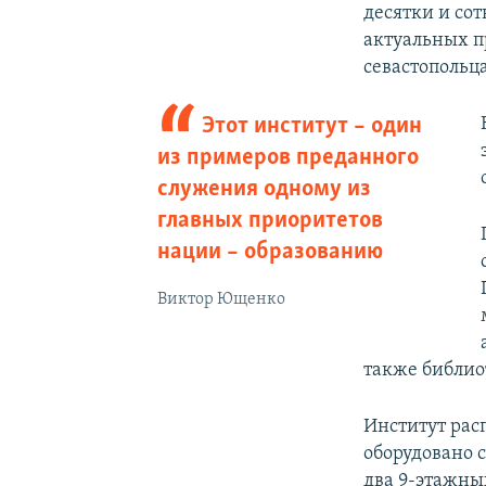
десятки и сот
актуальных п
севастопольц
Этот институт – один
из примеров преданного
служения одному из
главных приоритетов
нации – образованию
Виктор Ющенко
также библиот
Институт рас
оборудовано 
два 9-этажны