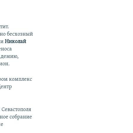
тит.
нно бесхозный
ии
Николай
еноса
адемию,
ион.
ором комплекс
Центр
и Севастополя
ьное собрание
ие