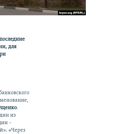
 последние
ии, для
при
банковского
именование,
Ющенко
.
один из
ции –
й». «Через