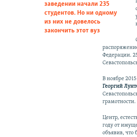
заведении начали 235
студентов. Но ни одному
из них не довелось
закончить этот вуз
распоряжени
Федерации. 2
Севастопольс
В ноябре 201
Георгий Лун
Севастопольс
грамотности.
Центр, естест
году от имущ
объявив, что 