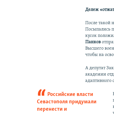
Дележ «​отжа
После такой 
Посыпались п
кусок положи
Панков
отпра
Высшего воен
чтобы на осв
А депутат За
академии отд
адаптивного 
Российские власти
Севастополя придумали
перенести и