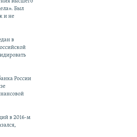
ения высшего
ела». Был
к и не
едан в
Российской
видировать
банка России
азе
инансовой
ций в 2016-м
зался,