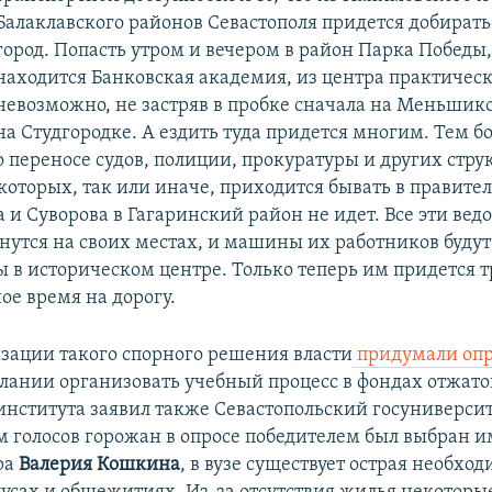
Балаклавского районов Севастополя придется добирать
город. Попасть утром и вечером в район Парка Победы,
находится Банковская академия, из центра практичес
невозможно, не застряв в пробке сначала на Меньшико
на Студгородке. А ездить туда придется многим. Тем бо
о переносе судов, полиции, прокуратуры и других струк
оторых, так или иначе, приходится бывать в правитель
и Суворова в Гагаринский район не идет. Все эти ведо
анутся на своих местах, и машины их работников будут
 в историческом центре. Только теперь им придется т
ое время на дорогу.
зации такого спорного решения власти
придумали опр
лании организовать учебный процесс в фондах отжато
института заявил также Севастопольский госуниверсит
 голосов горожан в опросе победителем был выбран и
ра
Валерия Кошкина
, в вузе существует острая необход