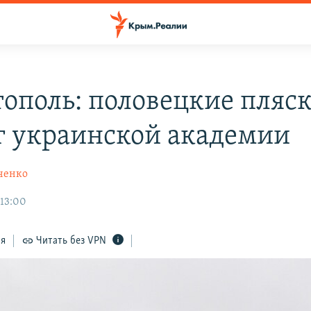
тополь: половецкие пляс
г украинской академии
ченко
 13:00
ся
Читать без VPN