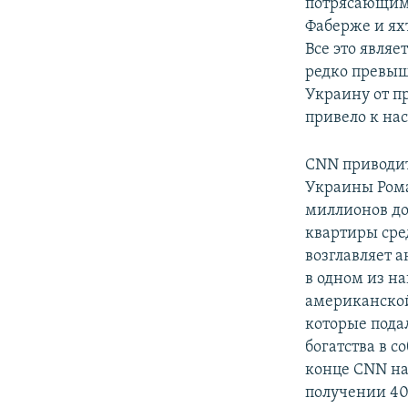
потрясающим.
Фаберже и ях
Все это явля
редко превыш
Украину от п
привело к на
CNN приводит
Украины Рома
миллионов до
квартиры сре
возглавляет 
в одном из н
американской
которые пода
богатства в 
конце CNN на
получении 40