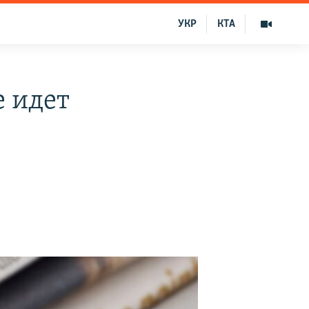
УКР
КТА
е идет