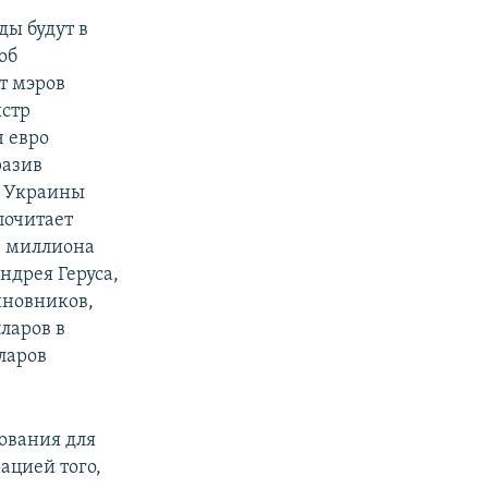
ды будут в
об
т мэров
истр
ч евро
разив
а Украины
почитает
8 миллиона
ндрея Геруса,
иновников,
ларов в
ларов
дования для
ацией того,