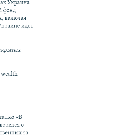
 как Украина
й фонд
х, включая
Украине идет
 скрытых
n wealth
татью «В
ворится о
ственных за