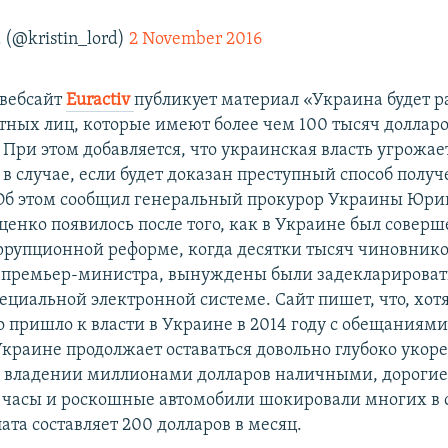
d (@kristin_lord)
2 November 2016
 вебсайт
Euractiv
публикует материал «Украина будет р
тных лиц, которые имеют более чем 100 тысяч доллар
При этом добавляется, что украинская власть угрожае
в случае, если будет доказан преступный способ получ
Об этом сообщил генеральный прокурор Украины Юри
ценко появилось после того, как в Украине был совер
ррупционной реформе, когда десятки тысяч чиновников
 премьер-министра, вынуждены были задекларироват
пециальной электронной системе. Сайт пишет, что, хот
о пришло к власти в Украине в 2014 году с обещаниям
Украине продолжает оставаться довольно глубоко укор
 владении миллионами долларов наличными, дороги
часы и роскошные автомобили шокировали многих в с
ата составляет 200 долларов в месяц.