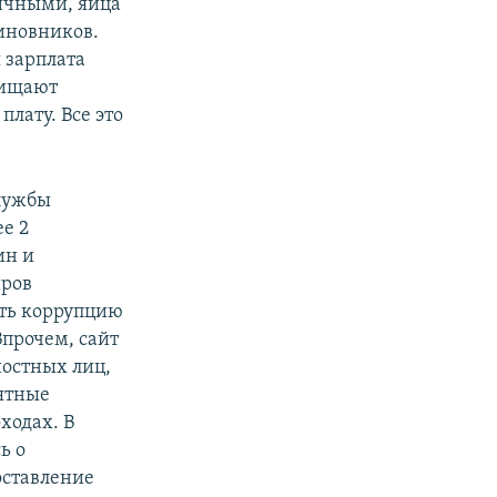
ичными, яйца
иновников.
 зарплата
щищают
лату. Все это
службы
е 2
ин и
иров
ить коррупцию
Впрочем, сайт
ностных лиц,
оятные
ходах. В
ь о
оставление