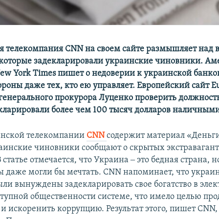
 телекомпания CNN на своем сайте размышляет над 
 которые задекларировали украинские чиновники. А
ew York Times пишет о недоверии к украинской банко
ороны даже тех, кто ею управляет. Европейский сайт E
генерального прокурора Луценко проверить должност
кларировали более чем 100 тысяч долларов наличными
анской телекомпании
CNN
содержит материал «Деньги
аинские чиновники сообщают о скрытых экстраваган
В статье отмечается, что Украина ‒ это бедная страна, 
вы даже могли бы мечтать. CNN напоминает, что украи
ли вынуждены задекларировать свое богатство в эле
ступной общественности системе, что имело целью про
 и искоренить коррупцию. Результат этого, пишет CNN,