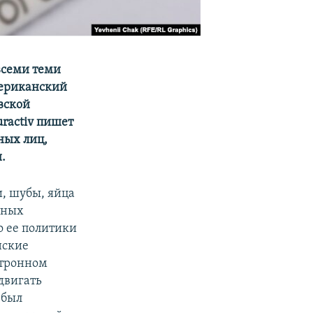
всеми теми
мериканский
вской
uractiv пишет
ных лиц,
.
, шубы, яйца
тных
но ее политики
нские
ктронном
двигать
 был