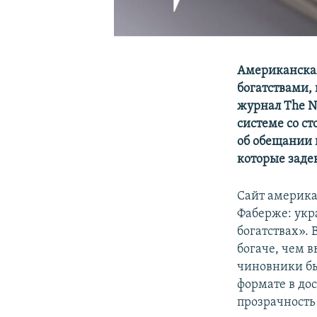
Американская
богатствами,
журнал The N
системе со ст
об обещании 
которые заде
Сайт америк
Фаберже: укр
богатствах». 
богаче, чем 
чиновники бы
формате в до
прозрачность