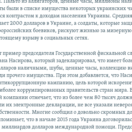
 Пальто из аллигаторов, ценные часы, миллионы нал
ты были в списке имущества некоторых украинских ч
ется контрастом к доходам населения Украины. Средняя
ает 2000 долларов в Украине, а солдаты, которые за
ророссийских боевиков, рискуют жизнью за мизерную п
стоящему взрыву в социальных сетях.
 пример председателя Государственной фискальной 
на Насирова, который задекларировал, что имеет боле
лларов наличными, шубы, ценные часы, коллекцию в
ди прочего имущества. При этом добавляется, что Нас
антикоррупционную кампанию, цель которой искорен
аиболее коррумпированных правительств стран мира. 
 компании отмечает, что из более чем 80 тысяч долж
ли их электронные декларации, не все указали невер
собственности. Многие сообщил о довольно скромных до
поминает, что в начале 2015 года Украина договорилас
 миллиардов долларов международной помощи. Пред