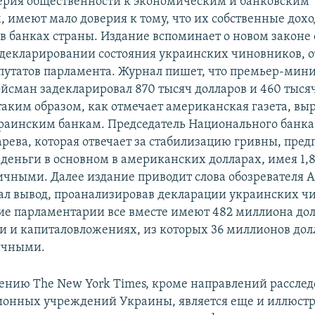
ерия общественности к экономическим и банковским
 имеют мало доверия к тому, что их собственные дохо
 в банках страны. Издание вспоминает о новом законе 
декларировании состояния украинских чиновников, о
епутатов парламента. Журнал пишет, что премьер-мин
йсман задекларировал 870 тысяч долларов и 460 тыся
аким образом, как отмечает американская газета, вы
раинским банкам. Председатель Национального банк
арева, которая отвечает за стабилизацию гривны, пред
 деньги в основном в американских долларах, имея 1,
ичными. Далее издание приводит слова обозревателя А
ал вывод, проанализировав декларации украинских ч
ие парламентарии все вместе имеют 482 миллиона дол
 и капиталовложениях, из которых 36 миллионов дол
ичными.
мнению The New York Times, кроме направлений рассле
онных учреждений Украины, является еще и иллюстр