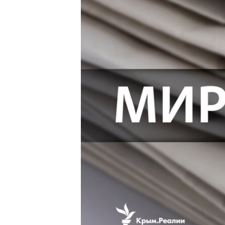
ПОБЕДИТЕЛЕЙ НЕ СУДЯТ?
КРЫМ.НЕПОКОРЕННЫЙ
ELIFBE
УКРАИНСКАЯ ПРОБЛЕМА КРЫМА