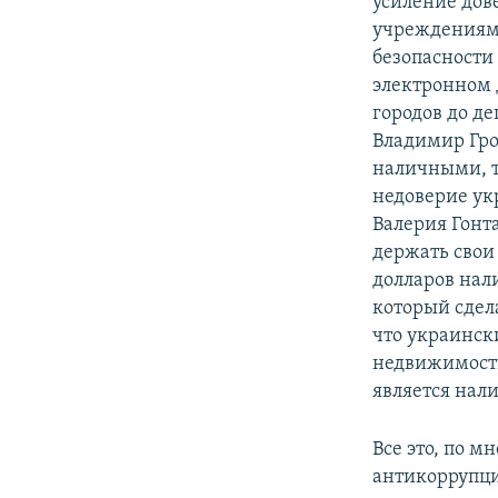
усиление дов
учреждениям,
безопасности
электронном 
городов до д
Владимир Гро
наличными, т
недоверие ук
Валерия Гонт
держать свои
долларов нал
который сдел
что украинск
недвижимости
является нал
Все это, по 
антикоррупци