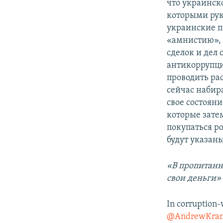
что украинск
которыми рук
украинские п
«амнистию», 
сделок и дел 
антикоррупци
проводить рас
сейчас набир
свое состоян
которые затем
покупаться р
будут указан
«В пропитанн
свои деньги»
In corruption-
@AndrewKra