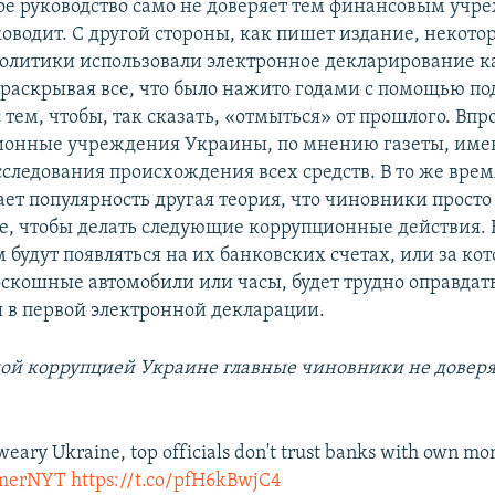
ое руководство само не доверяет тем финансовым учр
оводит. С другой стороны, как пишет издание, некото
олитики использовали электронное декларирование к
раскрывая все, что было нажито годами с помощью п
с тем, чтобы, так сказать, «отмыться» от прошлого. Впр
онные учреждения Украины, по мнению газеты, име
следования происхождения всех средств. В то же врем
ает популярность другая теория, что чиновники просто
ие, чтобы делать следующие коррупционные действия. 
 будут появляться на их банковских счетах, или за ко
оскошные автомобили или часы, будет трудно оправдать
ы в первой электронной декларации.
ой коррупцией Украине главные чиновники не довер
weary Ukraine, top officials don't trust banks with own mo
merNYT
https://t.co/pfH6kBwjC4