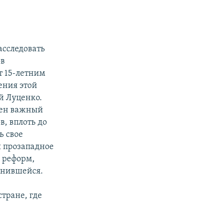
асследовать
ов
т 15-летним
ения этой
й Луценко.
шен важный
, вплоть до
ь свое
я прозападное
и реформ,
енившейся.
е
тране, где