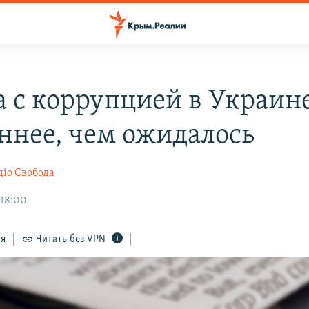
а с коррупцией в Украин
ннее, чем ожидалось
діо Свобода
 18:00
ся
Читать без VPN