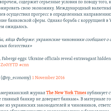
 впрочем, содержит серьезные условия по поводу того,
рмировать свою экономику. Международный валютны
Киев осуществил прогресс в определенных направления
ие банковской сферы. Однако борьба с коррупцией в 
ем ожидалось.
ы, яйца Фаберже: украинские чиновники сообщают о
ных богатствах»
s, Fabergé eggs: Ukraine officials reveal extravagant hidde
vyjZo0iYTD
#cnn
 (@rp_economy)
1 November 2016
американский журнал
The New York Times
публикует с
 главный банкир не доверяет банкам». В материале го
гие из украинских законодателей и чиновников, ответ