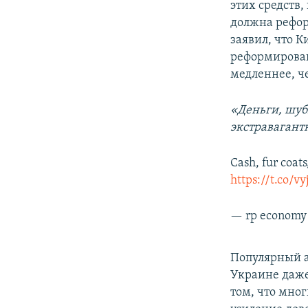
этих средств,
должна рефо
заявил, что 
реформирован
медленнее, ч
«Деньги, шуб
экстравагант
Cash, fur coat
https://t.co/
— rp economy
Популярный 
Украине даже
том, что мно