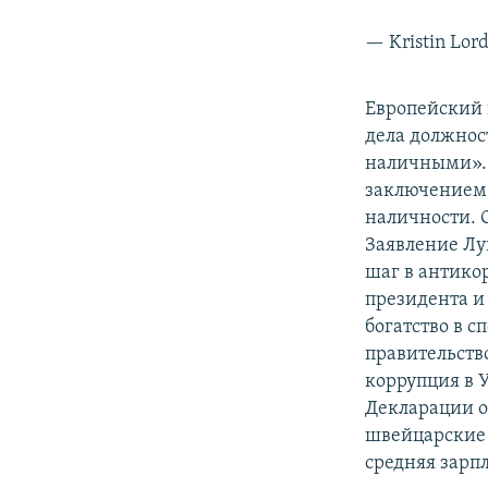
— Kristin Lor
Европейский
дела должнос
наличными». 
заключением 
наличности. 
Заявление Лу
шаг в антико
президента и
богатство в с
правительств
коррупция в 
Декларации о
швейцарские 
средняя зарпл