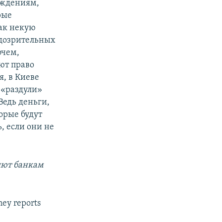
еждениям,
рые
ак некую
одозрительных
очем,
ют право
я, в Киеве
 «раздули»
Ведь деньги,
торые будут
, если они не
яют банкам
ney reports