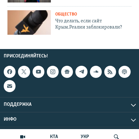
ОБЩЕСТВО
Что делать, если сайт
Крым.Реалии заблокировали?
ПРИСОЕДИНЯЙТЕСЬ!
ПОДДЕРЖКА
ИНФО
UTC+3
Copyright Крым.Реалии, 2026 | Все права защищены.
КТА
УКР