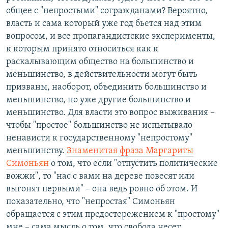
общее с "непростыми" согражданами? Вероятно,
власть и сама который уже год бьется над этим
вопросом, и все пропагандистские эксперименты,
к которым принято относиться как к
раскалывающим общество на большинство и
меньшинство, в действительности могут быть
призваны, наоборот, объединить большинство и
меньшинство, но уже другие большинство и
меньшинство. Для власти это вопрос выживания –
чтобы "простое" большинство не испытывало
ненависти к государственному "непростому"
меньшинству.
Знаменитая фраза Маргариты
Симоньян
о том, что если "отпустить политические
вожжи", то "нас с вами на дереве повесят или
выгонят первыми" – она ведь ровно об этом. И
показательно, что "непростая" Симоньян
обращается с этим предостережением к "простому"
мне – сама мысль о том, что свобода несет