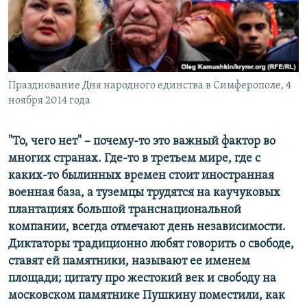
ПРИСОЕДИНЯЙТЕСЬ!
ПОБЕДИТЕЛЕЙ НЕ СУДЯТ?
КРЫМ.НЕПОКОРЕННЫЙ
ELIFBE
Празднование Дня народного единства в Симферополе, 4
УКРАИНСКАЯ ПРОБЛЕМА КРЫМА
ноября 2014 года
Все сайты RFE/RL
"То, чего нет" – почему-то это важный фактор во
многих странах. Где-то в третьем мире, где с
каких-то былинных времен стоит иностранная
военная база, а туземцы трудятся на каучуковых
плантациях большой транснациональной
компании, всегда отмечают день независимости.
Диктаторы традиционно любят говорить о свободе,
ставят ей памятники, называют ее именем
площади; цитату про жестокий век и свободу на
московском памятнике Пушкину поместили, как