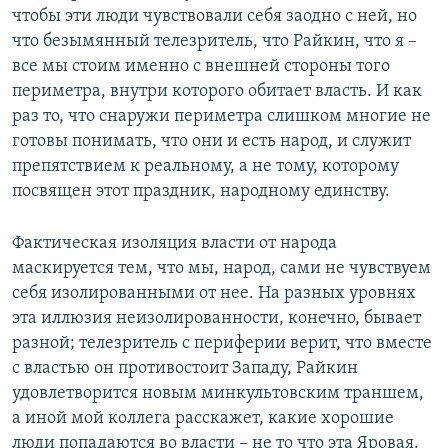
чтобы эти люди чувствовали себя заодно с ней, но
что безымянный телезритель, что Райкин, что я –
все мы стоим именно с внешней стороны того
периметра, внутри которого обитает власть. И как
раз то, что снаружи периметра слишком многие не
готовы понимать, что они и есть народ, и служит
препятствием к реальному, а не тому, которому
посвящен этот праздник, народному единству.
Фактическая изоляция власти от народа
маскируется тем, что мы, народ, сами не чувствуем
себя изолированными от нее. На разных уровнях
эта иллюзия неизолированности, конечно, бывает
разной; телезритель с периферии верит, что вместе
с властью он противостоит Западу, Райкин
удовлетворится новым минкультовским траншем,
а иной мой коллега расскажет, какие хорошие
люди попадаются во власти – не то что эта Яровая.