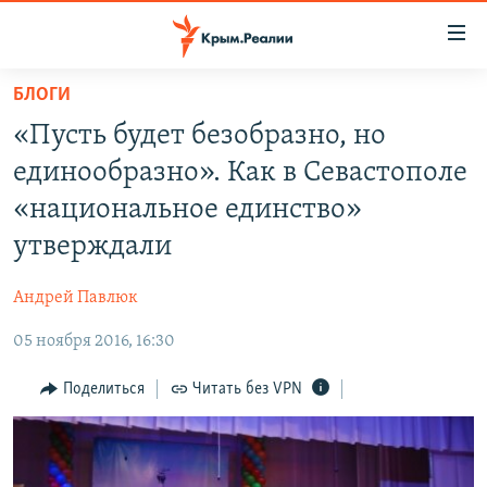
Доступность
ссылки
Вернуться
БЛОГИ
к
НОВОСТИ
«Пусть будет безобразно, но
основному
СПЕЦПРОЕКТЫ
содержанию
единообразно». Как в Севастополе
ВОДА
Вернутся
ГРУЗ 200
«национальное единство»
к
ИСТОРИЯ
КАРТА ВОЕННЫХ ОБЪЕКТОВ КРЫМА
утверждали
главной
ЕЩЕ
11 ЛЕТ ОККУПАЦИИ КРЫМА. 11 ИСТОРИЙ СОПРОТИВЛЕНИЯ
навигации
Андрей Павлюк
Вернутся
РАДІО СВОБОДА
ИНТЕРАКТИВ
к
05 ноября 2016, 16:30
КАК ОБОЙТИ БЛОКИРОВКУ
ИНФОГРАФИКА
поиску
Поделиться
Читать без VPN
ТЕЛЕПРОЕКТ КРЫМ.РЕАЛИИ
Українською
СОВЕТЫ ПРАВОЗАЩИТНИКОВ
Qırımtatar
ПРОПАВШИЕ БЕЗ ВЕСТИ