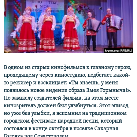
ПРИСОЕДИНЯЙТЕСЬ!
ПОБЕДИТЕЛЕЙ НЕ СУДЯТ?
КРЫМ.НЕПОКОРЕННЫЙ
ELIFBE
УКРАИНСКАЯ ПРОБЛЕМА КРЫМА
Все сайты RFE/RL
В одном из старых кинофильмов к главному герою,
проходящему через киностудию, подбегает какой-
то режисер и восклицает: «Ты знаешь, у меня
появилось новое видение образа Змея Горыныча!».
По замыслу создателей фильма, на этом месте
кинозритель должен был улыбнуться. Этот эпизод,
но уже без улыбки, я вспомнил на традиционном
городском фестивале народной песни, который
состоялся в конце октября в поселке Сахарная
Головка под Севастополем.