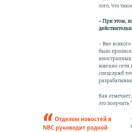
того, что та
– При этом, н
действительн
– Вне всяког
было прописа
иностранных 
именно сети 
спецслужб то
разрабатываю
Как отмечает 
это получить 
Отделом новостей в
NBC руководит родной