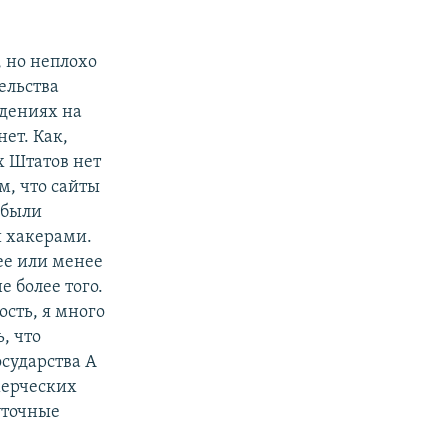
, но неплохо
ельства
адениях на
нет. Как,
 Штатов нет
м, что сайты
 были
 хакерами.
лее или менее
е более того.
ость, я много
, что
сударства А
мерческих
уточные