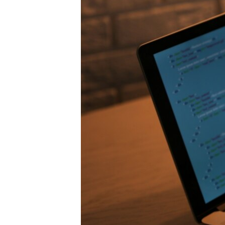
ПОБЕДИТЕЛЕЙ НЕ СУДЯТ?
КРЫМ.НЕПОКОРЕННЫЙ
ELIFBE
УКРАИНСКАЯ ПРОБЛЕМА КРЫМА