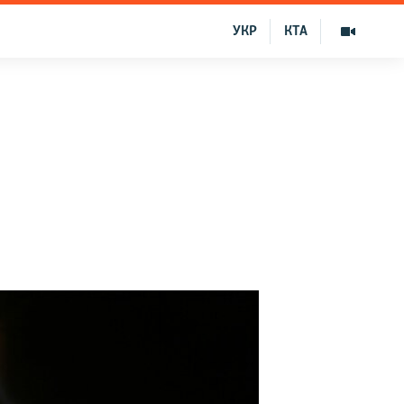
УКР
КТА