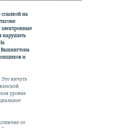
 ссылкой на
тагоне
и электронные
я нарушить
На
т Вашингтона
ионщиков и
 Это ничуть
иканской
нном уровне
ициальное
 отличие от