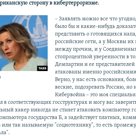
риканскую сторону в кибертерроризме.
– Заявлять можно все что угодно
было бы и какие-нибудь доказат
представить о готовящихся нап
российские сети, а у Москвы их 
между прочим, и у Соединенных
стопроцентной уверенности в то
Демпартии и ее представителей
атакованы именно российскими
а
Верно, у нас есть основания, бо
веские, подозревать Россию, но н
Кибервойна – это моя специальн
л в соответствующих госструктурах и могу вас заверить
ьный хакер никогда не станет атаковать компьютер го
омпьютера государства Б, а задействует платных, ком
 или так называемую "социотехнику", то есть промеж
ла".