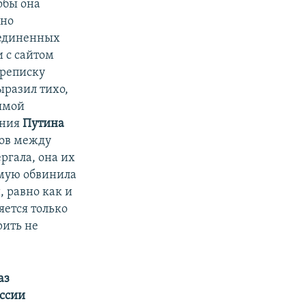
обы она
ьно
оединенных
 с сайтом
ереписку
разил тихо,
ямой
ения
Путина
тов между
ргала, она их
ямую обвинила
 равно как и
яется только
рить не
аз
ссии