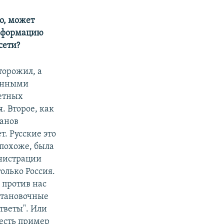
но, может
информацию
сети?
торожил, а
ленными
етных
. Второе, как
ланов
. Русские это
 похоже, была
инистрации
олько Россия.
 против нас
Установочные
тветы". Или
 есть пример