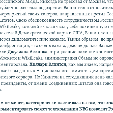
российского МИДа, никогда не требовал от Москвы, чт
публично развеяла подозрения Вашингтона относител
мероприятий своих хакеров, направленных против С
Штатов. Свою обеспокоенность сотрудничеством России
WikiLeaks, который выкладывал у себя похищенную п
деятелей Демократической партии США, Вашингтон вы
через дипломатические каналы. Таким образом, до пр
конфронтации, что очень важно, дело не дошло. Заявл
или
Джулиана Ассанжа
, отрицающие наличие контак
Москвой и WikiLeaks, администрация Обамы не опрове
мментировала.
Хиллари Клинтон
, как мы знаем, напр
ломе базы данных Национального комитета Демпартии,
чтового сервера. Но Клинтон на сегодняшний день явл
 президенты, от имени Соединенных Штатов она гово
.
ем не менее, категорически настаивала на том, что отк
омментировать сюжет телекомпании NBC позволит Ро