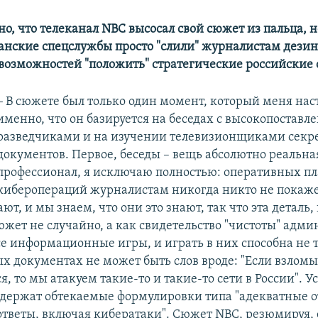
о, что телеканал NBC высосал свой сюжет из пальца, 
анские спецслужбы просто "слили" журналистам дез
 возможностей "положить" стратегические российские 
–
В сюжете был только один момент, который меня нас
именно, что он базируется на беседах с высокопостав
разведчиками и на изучении телевизионщиками секр
документов. Первое, беседы – вещь абсолютно реальная
профессионал, я исключаю полностью: оперативных п
киберопераций журналистам никогда никто не покажет
ют, и мы знаем, что они это знают, так что эта деталь,
сюжет не случайно, а как свидетельство "чистоты" адм
се информационные игры, и играть в них способна не т
ых документах не может быть слов вроде: "Если взломы
я, то мы атакуем такие-то и такие-то сети в России". 
держат обтекаемые формулировки типа "адекватные о
ответы, включая кибератаки". Сюжет NBC, резюмируя,