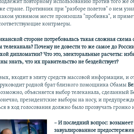
подлежит повторному использованию против того же об
же стране. Противник при "разборе полетов" о нем узна
каком уязвимом месте произошла "пробивка", и приме
соответствующие контрмеры.
иканской стороне потребовалась такая сложная схема 
 телеканала? Почему не довести то же самое до Росси
ихой дипломатии? Что это, электоральные расчеты: изб
ны знать, что их правительство не бездействует?
вых, входит в элиту средств массовой информации, и 
 руководит родной брат близкого помощника Обамы
Б
 возможно, объясняется выбор телеканала, сделанный 
 конечно, президентские выборы на носу, и предупреж
ся в ход голосования должно было прозвучать громко и
​– И последний вопрос: возымеет
завуалированное предостережен