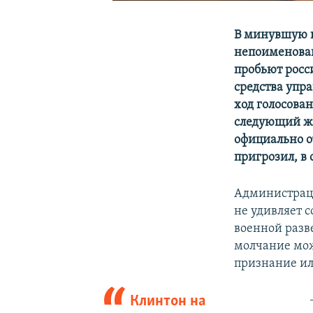
В минувшую п
непоименова
пробьют росс
средства упр
ход голосова
следующий же
официально 
пригрозил, в
Администра
не удивляет 
военной раз
молчание мож
признание ил
Клинтон на