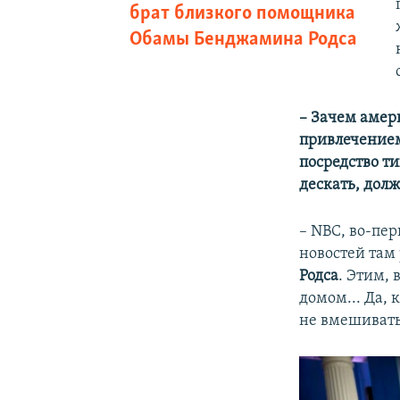
брат близкого помощника
Обамы Бенджамина Родса
– Зачем амер
привлечением
посредство т
дескать, долж
– NBC, во-пер
новостей там
Родса
. Этим,
домом... Да,
не вмешивать