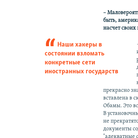
– Маловероятн
быть, америк
насчет своих
Наши хакеры в
состоянии взломать
конкретные сети
иностранных государств
прекрасно зна
вставлена в 
Обамы. Это в
В установочн
не прекратятс
документы со
"адекватные 