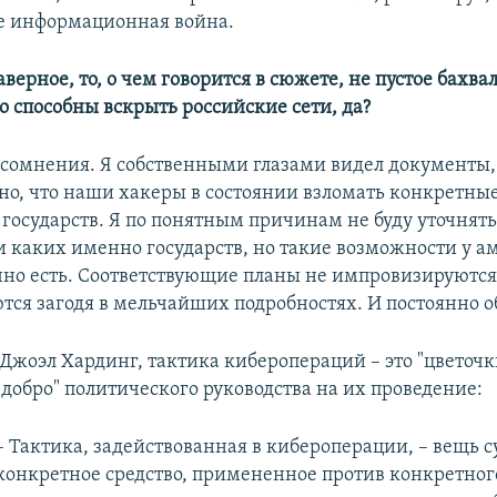
кое информационная война.
аверное, то, о чем говорится в сюжете, не пустое бахв
о способны вскрыть российские сети, да?
о сомнения. Я собственными глазами видел документы,
но, что наши хакеры в состоянии взломать конкретные
государств. Я по понятным причинам не буду уточнять
и каких именно государств, но такие возможности у 
чно есть. Соответствующие планы не импровизируются
тся загодя в мельчайших подробностях. И постоянно о
Джоэл Хардинг, тактика киберопераций – это "цветочки
"добро" политического руководства на их проведение:
– Тактика, задействованная в кибероперации, – вещь с
конкретное средство, примененное против конкретного