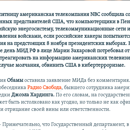
ятницу американская телекомпания NBC сообщила со
нных представителей США, что компьютерщики в Пен
ийскую энергосистему, телекоммуникационные сети 
авления войсками, если российские хакеры попытаютс
ния на предстоящих 8 ноября президентских выборах. 
 день МИД РФ в лице Марии Захаровой потребовал о
отреагировать на информацию американских телевиз
 случае молчания, обвинить США в кибертерроризме.
ция
Обамы
оставила заявление МИДа без комментария.
собеседника
Радио Свобода
, бывшего сотрудника амер
ведки
Джоэла Хардинга.
По его словам, на государстве
ет быть истолковано как угодно, но только не как оф
и отрицание своей вины или ответственности.
– Примечательно, что Государственный департамент, в