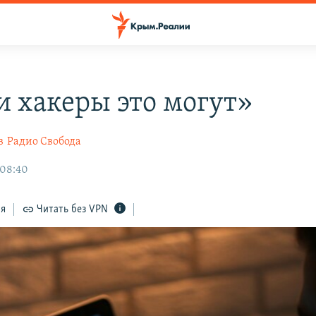
 хакеры это могут»
в
Радио Свобода
 08:40
ся
Читать без VPN