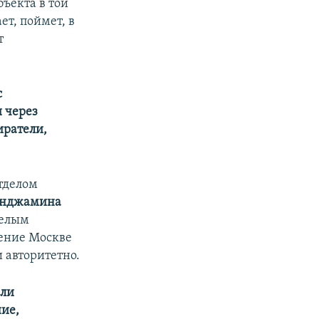
ъекта в той
ет, поймет, в
т
с
и через
иратели,
отделом
енджамина
Белым
дение Москве
 авторитетно.
 ли
ие,