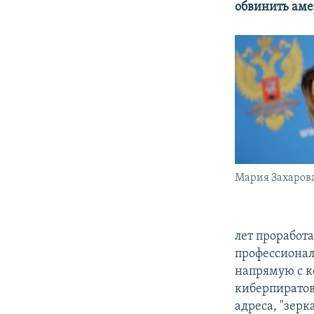
обвинить аме
Мария Захаров
лет проработа
профессионал
напрямую с к
киберпиратов
адреса, "зерка