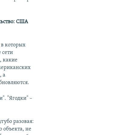
альство: США
 в которых
 сети
, какие
американских
, а
бновляются.
". "Ягодки" –
угубо разовая:
 объекта, не