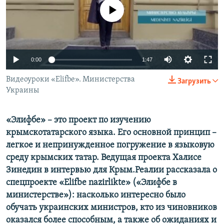
ПРИСОЕДИНЯЙТЕСЬ!
ПОБЕДИТЕЛЕЙ НЕ СУДЯТ?
No media source currently available
КРЫМ.НЕПОКОРЕННЫЙ
ELIFBE
0:00
1:47
УКРАИНСКАЯ ПРОБЛЕМА КРЫМА
Все сайты RFE/RL
Видеоуроки «Elifbe». Министерства
Загрузить
Украины
«Элифбе» – это проект по изучению
крымскотатарского языка. Его основной принцип –
легкое и непринужденное погружение в языковую
среду крымских татар. Ведущая проекта Халисе
Зинедин в интервью для Крым.Реалии рассказала о
спецпроекте «Elifbe nazirlikte» («Элифбе в
министерстве»): насколько интересно было
обучать украинских министров, кто из чиновников
оказался более способным, а также об ожиданиях и