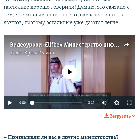
настолько хорошо говорили! Думаю, это связано с
тем, что многие знают несколько иностранных
языков, поэтому остальные уже даются легче.
Видеоуроки «Elifbe». Министерство информационной политики Украины по-крымскотатарски (видео)
видео
Крым.Реалии
No media source currently available
0:00
3:31
Загрузить
– Приглашали ли вас в другие министерства?