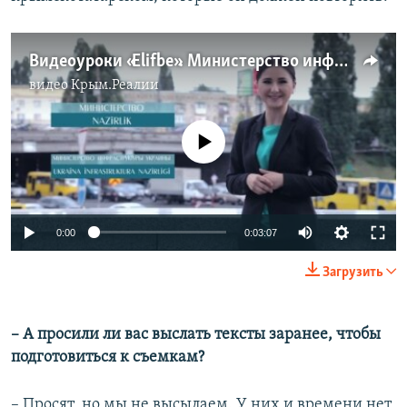
Видеоуроки «Elifbe». Министерство инфраструктуры Украины (видео)
видео
Крым.Реалии
No media source currently available
0:00
0:03:07
Загрузить
– А просили ли вас выслать тексты заранее, чтобы
подготовиться к съемкам?
– Просят, но мы не высылаем. У них и времени нет