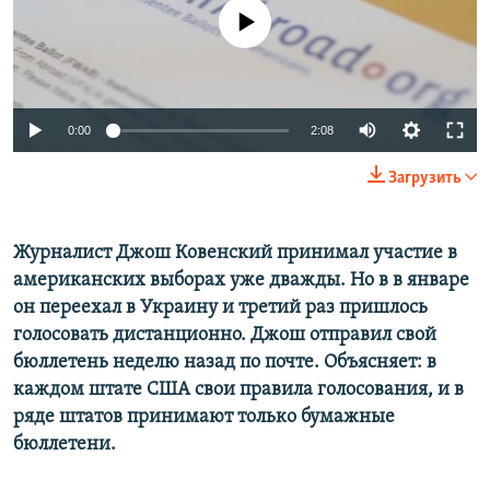
ПРИСОЕДИНЯЙТЕСЬ!
ПОБЕДИТЕЛЕЙ НЕ СУДЯТ?
No media source currently available
КРЫМ.НЕПОКОРЕННЫЙ
ELIFBE
0:00
2:08
УКРАИНСКАЯ ПРОБЛЕМА КРЫМА
Все сайты RFE/RL
Загрузить
Журналист Джош Ковенский принимал участие в
американских выборах уже дважды. Но в в январе
он переехал в Украину и третий раз пришлось
голосовать дистанционно. Джош отправил свой
бюллетень неделю назад по почте. Объясняет: в
каждом штате США свои правила голосования, и в
ряде штатов принимают только бумажные
бюллетени.