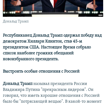
ПРИСОЕДИНЯЙТЕСЬ!
ПОБЕДИТЕЛЕЙ НЕ СУДЯТ?
КРЫМ.НЕПОКОРЕННЫЙ
ELIFBE
Дональд Трамп
УКРАИНСКАЯ ПРОБЛЕМА КРЫМА
Республиканец Дональд Трамп одержал победу над
Все сайты RFE/RL
демократом Хиллари Клинтон, став 45-м
президентом США. Настоящее Время собрало
список наиболее громких обещаний
новоизбранного президента.
Выстроить особые отношения с Россией
Дональд Трамп
называл президента России
Владимира Путина "прекрасным лидером". Он
говорил, что иметь хорошие отношения с Россией
было бы "потрясающей вещью". В какой-то момент