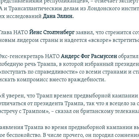
 представлениями республиканцев», – отмечает экспер
 и Трансатлантическим делам из Лондонского инстит
их исследований
Дана Эллин.
Глава НАТО
Йенс Столтенберг
заявил, что стремится со
новым лидером страны и надеется «вскоре» встретитьс
Экс-генсекретарь НАТО
Андерс Фог Расмуссен
обратил
победную речь Трампа, в которой избранный президе
«поступать по справедливости» со всеми странами и ст
искать компромисс вместо враждебности.
«Я уверен, что Трамп времен предвыборной кампании 
отличаться от президента Трампа, так что я всецело з
встречу с Трампом», – сказал он британскому телекана
аявления Трампа во время предвыборной кампании вы
е беспокойство. В числе прочего, он породил сомнения