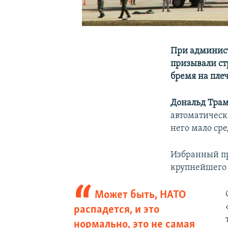
При админис
призывали ст
бремя на пле
Дональд Тра
автоматически
него мало сре
Избранный пр
крупнейшего 
Может быть, НАТО
распадется, и это
нормально, это не самая