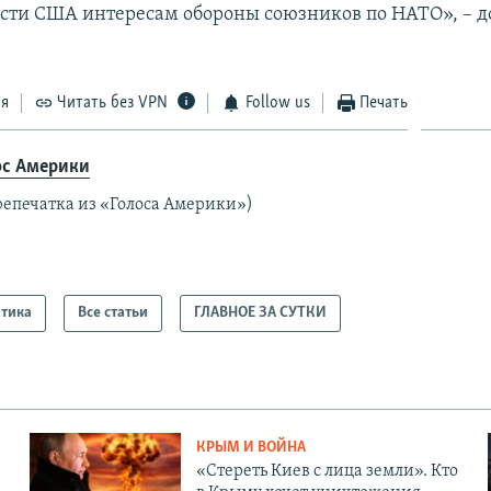
ти США интересам обороны союзников по НАТО», – д
ся
Читать без VPN
Follow us
Печать
ос Америки
репечатка из «Голоса Америки»)
тика
Все статьи
ГЛАВНОЕ ЗА СУТКИ
КРЫМ И ВОЙНА
«Стереть Киев с лица земли». Кто