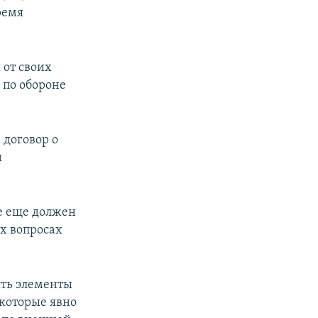
ремя
 от своих
 по обороне
 договор о
и
е еще должен
ых вопросах
сть элементы
 которые явно