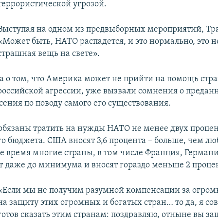
террористической угрозой.
Выступая на одном из предвыборных мероприятий, Тра
«Может быть, НАТО распадется, и это нормально, это н
страшная вещь на свете».
ва о том, что Америка может не прийти на помощь стр
российской агрессии, уже вызвали сомнения о преда
сения по поводу самого его существования.
бязаны тратить на нужды НАТО не менее двух процент
о бюджета. США вносят 3,6 процента – больше, чем лю
же время многие страны, в том числе Франция, Герман
т даже до минимума и вносят гораздо меньше 2 проце
«Если мы не получим разумной компенсации за огром
на защиту этих огромных и богатых стран… то да, я с
готов сказать этим странам: поздравляю, отныне вы з