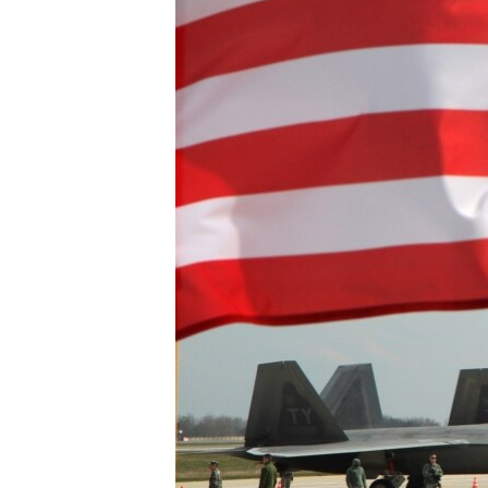
ПОБЕДИТЕЛЕЙ НЕ СУДЯТ?
КРЫМ.НЕПОКОРЕННЫЙ
ELIFBE
УКРАИНСКАЯ ПРОБЛЕМА КРЫМА