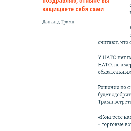
поздравляю, отныне вы
защищаете себя сами
Дональд Трамп
считают, что 
У НАТО нет п
НАТО, по аме
обязательным
Решение по ф
будет одобрит
Трамп встрет
«Конгресс на
– торговые в