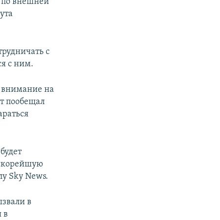
т по внешней
ута
трудничать с
я с ним.
 внимание на
нт пообещал
араться
будет
а скорейшую
лу Sky News.
звали в
 в