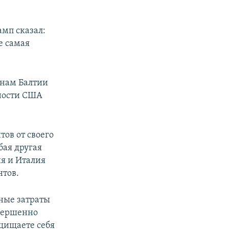
мп сказал:
е самая
анам Балтии
нности США
ов от своего
бая другая
ия и Италия
нтов.
ные затраты
овершенно
ащищаете себя