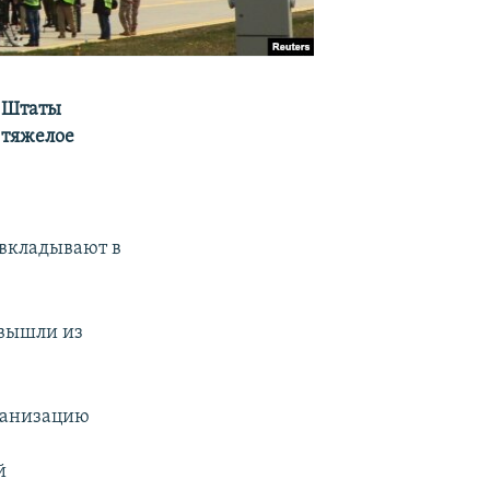
 Штаты
 тяжелое
 вкладывают в
 вышли из
ганизацию
й