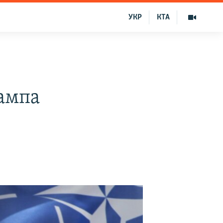
УКР
КТА
ампа