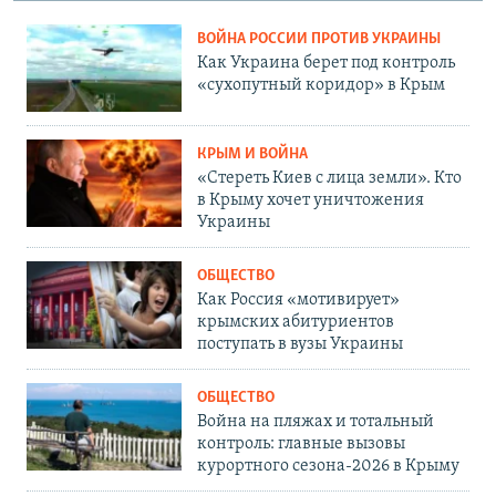
ВОЙНА РОССИИ ПРОТИВ УКРАИНЫ
Как Украина берет под контроль
«сухопутный коридор» в Крым
КРЫМ И ВОЙНА
«Стереть Киев с лица земли». Кто
в Крыму хочет уничтожения
Украины
ОБЩЕСТВО
Как Россия «мотивирует»
крымских абитуриентов
поступать в вузы Украины
ОБЩЕСТВО
Война на пляжах и тотальный
контроль: главные вызовы
курортного сезона-2026 в Крыму