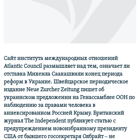
ПРИСОЕДИНЯЙТЕСЬ!
ПОБЕДИТЕЛЕЙ НЕ СУДЯТ?
КРЫМ.НЕПОКОРЕННЫЙ
ELIFBE
УКРАИНСКАЯ ПРОБЛЕМА КРЫМА
Все сайты RFE/RL
Сайт института международных отношений
Atlantic Council размышляет над тем, означает ли
отставка Михеила Саакашвили конец периода
реформ в Украине. Швейцарское периодическое
издание Neue Zurcher Zeitung пишет об
украинском предложении на Генассамблее ООН по
наблюдению за правами человека в
аннексированном Россией Крыму. Британский
журнал The Independent публикует статью с
предупреждением новоизбранному президенту
США от бывшего госсекретаря Олбрайт ‒ не