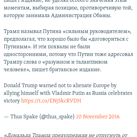
пишет издание, не уделял особого значения этим
моментам, выбирая позицию, противоречивую той,
которую занимала Администрация Обамы.
Трамп называл Путина «сильным руководителем»,
предполагал, что хорошо было бы «договориться с
Путиным». И эти похвалы не были
односторонними, потому что Путин тоже адресовал
Трампу слова о «разумном и талантливом
человеке», пишет британское издание.
Donald Trump warned not to alienate Europe by
allying himself with Vladmir Putin as Russia celebrates
victory
https://t.co/ENj5kcRVDH
— Thus Spake (@thus_spake)
10 November 2016
«Дональда Трампа предупредили не отпугнуть от