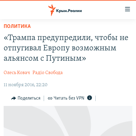
Доступность
ссылки
Вернуться
ПОЛИТИКА
к
НОВОСТИ
«Трампа предупредили, чтобы не
основному
СПЕЦПРОЕКТЫ
содержанию
отпугивал Европу возможным
ВОДА
Вернутся
ГРУЗ 200
альянсом с Путиным»
к
ИСТОРИЯ
КАРТА ВОЕННЫХ ОБЪЕКТОВ КРЫМА
главной
Олесь Ковач
Радіо Свобода
ЕЩЕ
11 ЛЕТ ОККУПАЦИИ КРЫМА. 11 ИСТОРИЙ СОПРОТИВЛЕНИЯ
навигации
Вернутся
11 ноября 2016, 22:20
РАДІО СВОБОДА
ИНТЕРАКТИВ
к
КАК ОБОЙТИ БЛОКИРОВКУ
ИНФОГРАФИКА
Поделиться
Читать без VPN
поиску
ТЕЛЕПРОЕКТ КРЫМ.РЕАЛИИ
Українською
СОВЕТЫ ПРАВОЗАЩИТНИКОВ
Qırımtatar
ПРОПАВШИЕ БЕЗ ВЕСТИ