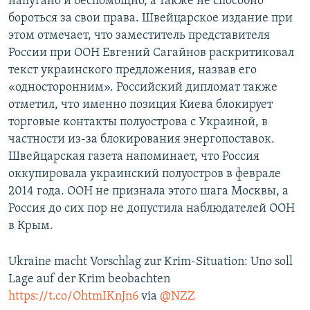
напугано и беспомощно, а также не способно
бороться за свои права. Швейцарское издание при
этом отмечает, что заместитель представителя
России при ООН Евгений Сагайнов раскритиковал
текст украинского предложения, назвав его
«односторонним». Российский дипломат также
отметил, что именно позиция Киева блокирует
торговые контакты полуострова с Украиной, в
частности из-за блокирования энергопоставок.
Швейцарская газета напоминает, что Россия
оккупировала украинский полуостров в феврале
2014 года. ООН не признала этого шага Москвы, а
Россия до сих пор не допустила наблюдателей ООН
в Крым.
Ukraine macht Vorschlag zur Krim-Situation: Uno soll
Lage auf der Krim beobachten
https://t.co/OhtmIKnJn6
via
@NZZ