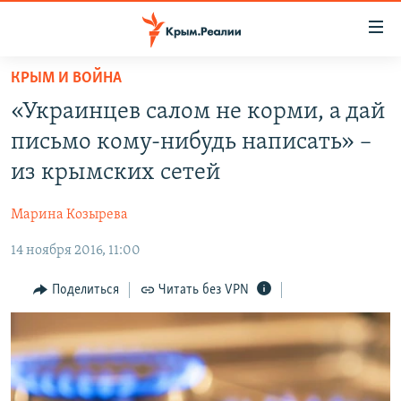
Доступность
ссылки
Вернуться
КРЫМ И ВОЙНА
к
НОВОСТИ
«Украинцев салом не корми, а дай
основному
СПЕЦПРОЕКТЫ
содержанию
письмо кому-нибудь написать» –
ВОДА
Вернутся
ГРУЗ 200
из крымских сетей
к
ИСТОРИЯ
КАРТА ВОЕННЫХ ОБЪЕКТОВ КРЫМА
главной
Марина Козырева
ЕЩЕ
11 ЛЕТ ОККУПАЦИИ КРЫМА. 11 ИСТОРИЙ СОПРОТИВЛЕНИЯ
навигации
Вернутся
14 ноября 2016, 11:00
РАДІО СВОБОДА
ИНТЕРАКТИВ
к
КАК ОБОЙТИ БЛОКИРОВКУ
ИНФОГРАФИКА
Поделиться
Читать без VPN
поиску
ТЕЛЕПРОЕКТ КРЫМ.РЕАЛИИ
Українською
СОВЕТЫ ПРАВОЗАЩИТНИКОВ
Qırımtatar
ПРОПАВШИЕ БЕЗ ВЕСТИ