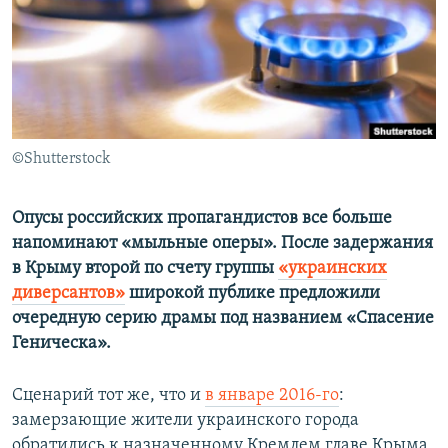
ПРИСОЕДИНЯЙТЕСЬ!
ПОБЕДИТЕЛЕЙ НЕ СУДЯТ?
КРЫМ.НЕПОКОРЕННЫЙ
ELIFBE
УКРАИНСКАЯ ПРОБЛЕМА КРЫМА
Все сайты RFE/RL
©Shutterstock
Опусы российских пропагандистов все больше
напоминают «мыльные оперы». После задержания
в Крыму второй по счету группы
«украинских
диверсантов»
широкой публике предложили
очередную серию драмы под названием «Спасение
Геническа».
Сценарий тот же, что и
в январе 2016-го
:
замерзающие жители украинского города
обратились к назначенному Кремлем главе Крыма