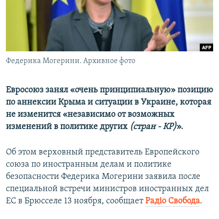
ПРИСОЕДИНЯЙТЕСЬ!
ПОБЕДИТЕЛЕЙ НЕ СУДЯТ?
КРЫМ.НЕПОКОРЕННЫЙ
ELIFBE
Федерика Могерини. Архивное фото
УКРАИНСКАЯ ПРОБЛЕМА КРЫМА
Все сайты RFE/RL
Евросоюз занял «очень принципиальную» позицию
по аннексии Крыма и ситуации в Украине, которая
не изменится «независимо от возможных
изменений в политике других
(стран - КР)
».
Об этом верховный представитель Европейского
союза по иностранным делам и политике
безопасности Федерика Могерини заявила после
специальной встречи министров иностранных дел
ЕС в Брюсселе 13 ноября, сообщает
Радіо Свобода
.