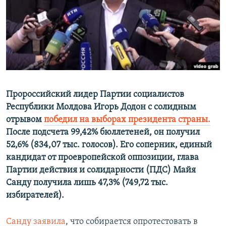
ПРИСОЕДИНЯЙТЕСЬ!
ПОБЕДИТЕЛЕЙ НЕ СУДЯТ?
КРЫМ.НЕПОКОРЕННЫЙ
ELIFBE
УКРАИНСКАЯ ПРОБЛЕМА КРЫМА
Все сайты RFE/RL
Пророссийский лидер Партии социалистов
Республики Молдова Игорь Додон с солидным
отрывом
победил на выборах президента страны.
После подсчета 99,42% бюллетеней, он получил
52,6% (834,07 тыс. голосов). Его соперник, единый
кандидат от проевропейской оппозиции, глава
Партии действия и солидарности (ПДС) Майя
Санду получила лишь 47,3% (749,72 тыс.
избирателей).
Санду заявила
, что собирается опротестовать в