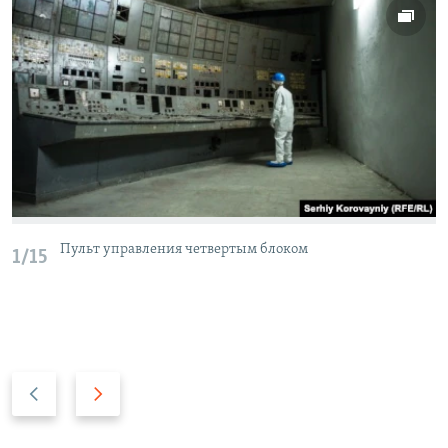
Пульт управления четвертым блоком
1/15
П
С
р
л
е
е