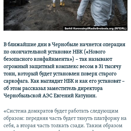
ПРИСОЕДИНЯЙТЕСЬ!
ПОБЕДИТЕЛЕЙ НЕ СУДЯТ?
КРЫМ.НЕПОКОРЕННЫЙ
ELIFBE
УКРАИНСКАЯ ПРОБЛЕМА КРЫМА
Все сайты RFE/RL
В ближайшие дни в Чернобыле начнется операция
по окончательной установке НБК («Нового
безопасного конфайнмента») – так называют
огромный защитный комплекс весом в 31 тысячу
тонн, который будет установлен поверх старого
саркофага. Как выглядит НБК и как его установят –
об этом рассказал заместитель директора
Чернобыльской АЭС Евгений Катунин.
«Система домкратов будет работать следующим
образом: передняя часть будет тянуть платформу на
себя, а вторая часть толкать сзади. Таким образом