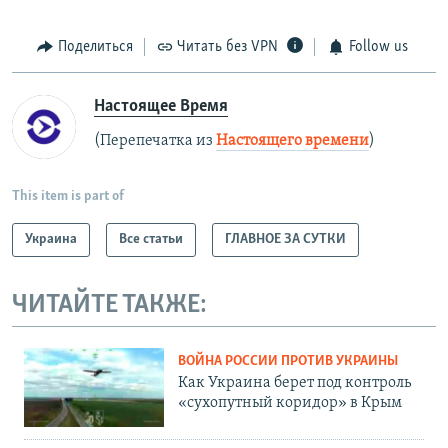
д
д
ы
у
Поделиться
Читать без VPN
Follow us
д
ю
у
щ
Настоящее Время
щ
и
и
й
(Перепечатка из
Настоящего времени
)
й
с
с
л
This item is part of
л
а
а
й
Украина
Все статьи
ГЛАВНОЕ ЗА СУТКИ
й
д
д
ЧИТАЙТЕ ТАКЖЕ:
ВОЙНА РОССИИ ПРОТИВ УКРАИНЫ
Как Украина берет под контроль
«сухопутный коридор» в Крым