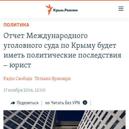
Доступность
ссылки
Вернуться
ПОЛИТИКА
к
НОВОСТИ
Отчет Международного
основному
СПЕЦПРОЕКТЫ
содержанию
уголовного суда по Крыму будет
ВОДА
Вернутся
ГРУЗ 200
иметь политические последствия
к
ИСТОРИЯ
КАРТА ВОЕННЫХ ОБЪЕКТОВ КРЫМА
‒ юрист
главной
ЕЩЕ
11 ЛЕТ ОККУПАЦИИ КРЫМА. 11 ИСТОРИЙ СОПРОТИВЛЕНИЯ
навигации
Радіо Свобода
Татьяна Ярмощук
Вернутся
РАДІО СВОБОДА
ИНТЕРАКТИВ
к
17 ноября 2016, 12:00
КАК ОБОЙТИ БЛОКИРОВКУ
ИНФОГРАФИКА
поиску
Поделиться
Читать без VPN
ТЕЛЕПРОЕКТ КРЫМ.РЕАЛИИ
Українською
СОВЕТЫ ПРАВОЗАЩИТНИКОВ
Qırımtatar
ПРОПАВШИЕ БЕЗ ВЕСТИ