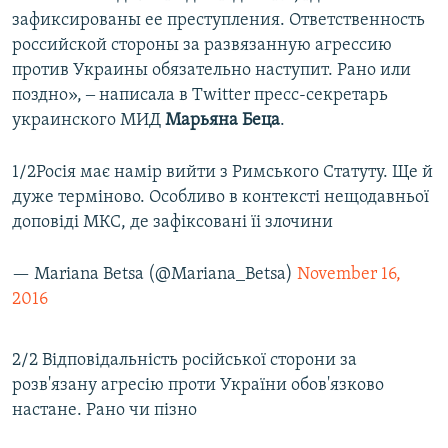
зафиксированы ее преступления. Ответственность
российской стороны за развязанную агрессию
против Украины обязательно наступит. Рано или
поздно», ‒ написала в Twitter пресс-секретарь
украинского МИД
Марьяна Беца
.
1/2Росія має намір вийти з Римського Статуту. Ще й
дуже терміново. Особливо в контексті нещодавньої
доповіді МКС, де зафіксовані їі злочини
— Mariana Betsa (@Mariana_Betsa)
November 16,
2016
2/2 Відповідальність російської сторони за
розв'язану агресію проти України обов'язково
настане. Рано чи пізно