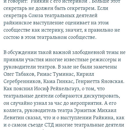
и говорит: "Райкин с его истерикой". Больше этот
секретарь не должен быть секретарем. Если
секретарь Союза театральных деятелей
райкинское выступление оценивает на этом
сообществе как истерику, значит, я правильно не
состою в этом театральном сообществе.
В обсуждении такой важной злободневной темы не
приняли участия многие известные режиссеры и
руководители театров. В зале не были замечены
Олег Табаков, Римас Туминас, Кирилл
Серебренников, Кама Гинкас, Генриетта Яновская.
Как пояснил Иосиф Рейхельгауз, о том, что
театральные деятели собираются дискутировать,
он случайно узнал за час до мероприятия. А его
коллега, руководитель театра Эрмитаж Михаил
Левитин
сказал, что и о выступлении Райкина, как
и о самом съезде СТД многие театральные деятели