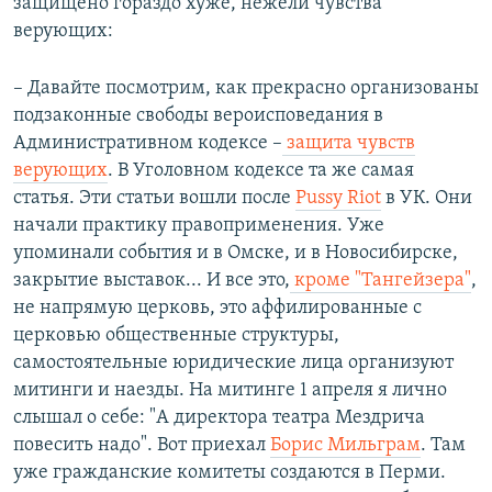
защищено гораздо хуже, нежели чувства
верующих:
– Давайте посмотрим, как прекрасно организованы
подзаконные свободы вероисповедания в
Административном кодексе –
защита чувств
верующих
. В Уголовном кодексе та же самая
статья. Эти статьи вошли после
Pussy Riot
в УК. Они
начали практику правоприменения. Уже
упоминали события и в Омске, и в Новосибирске,
закрытие выставок... И все это,
кроме "Тангейзера"
,
не напрямую церковь, это аффилированные с
церковью общественные структуры,
самостоятельные юридические лица организуют
митинги и наезды. На митинге 1 апреля я лично
слышал о себе: "А директора театра Мездрича
повесить надо". Вот приехал
Борис Мильграм
. Там
уже гражданские комитеты создаются в Перми.