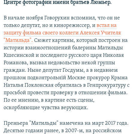
Центре фотографии имени братьев Люмьер.
В начале ноября Говорухин вспомнил, что он не
только депутат, но и кинорежиссер, и
встал на
защиту фильма своего коллеги Алексея Учителя
"Матильда"
.
Сюжет картины, который построен на
истории взаимоотношений балерины Матильды
Кшесинской и последнего русского царя Николая
Романова, вызвал недовольство некой группы
граждан. Ныне депутат Госдумы, а в недавнем
прошлом подконтрольній Москве прокурор Крыма
Наталья Поклонская обратилась в Генпрокуратуру с
просьбой провести проверку в отношении фильма.
По ее мнению, в картине есть сцены,
оскорбляющие чувства верующих.
Премьера "Матильды" намечена на март 2017 года.
Десятью годами ранее, в 2007-м, на российском