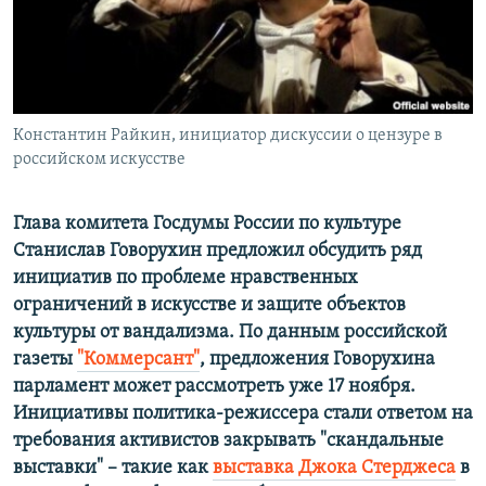
ПРИСОЕДИНЯЙТЕСЬ!
ПОБЕДИТЕЛЕЙ НЕ СУДЯТ?
КРЫМ.НЕПОКОРЕННЫЙ
ELIFBE
Константин Райкин, инициатор дискуссии о цензуре в
УКРАИНСКАЯ ПРОБЛЕМА КРЫМА
российском искусстве
Все сайты RFE/RL
Глава комитета Госдумы России по культуре
Станислав Говорухин предложил обсудить ряд
инициатив по проблеме нравственных
ограничений в искусстве и защите объектов
культуры от вандализма. По данным российской
газеты
"Коммерсант"
, предложения Говорухина
парламент может рассмотреть уже 17 ноября.
И
нициативы политика-режиссера стали ответом на
требования активистов закрывать "скандальные
выставки" – такие как
выставка Джока Стерджеса
в