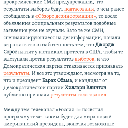
прокремлевские СМИ предупреждали, что
результаты выборов будут
подтасованы
, о чем ранее
сообщалось в
«Обзоре дезинформации»
, то после
объявления официальных результатов подобные
заявления уже не звучали. Зато те же СМИ,
специализирующиеся на дезинформации, начали
выражать свою озабоченность тем, что
Джордж
Сорос
платит участникам протеста в США, чтобы те
выступали против результатов
выборов
, и что
Демократическая партия отказывается признавать
результаты
. И все это утверждают, несмотря на то,
что и президент
Барак Обама
, и кандидат от
Демократической партии
Хиллари Клинтон
публично признали
результаты голосования
.
Между тем телеканал «Росcия-1» посвятил
программу теме: каким будет для мира новый
американский президент, включая возможные