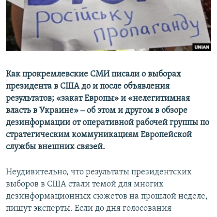
ПРИСОЕДИНЯЙТЕСЬ!
ПОБЕДИТЕЛЕЙ НЕ СУДЯТ?
КРЫМ.НЕПОКОРЕННЫЙ
ELIFBE
УКРАИНСКАЯ ПРОБЛЕМА КРЫМА
Все сайты RFE/RL
Как прокремлевские СМИ писали о выборах
президента в США до и после объявления
результатов; «закат Европы» и «нелегитимная
власть в Украине» ‒ об этом и другом в обзоре
дезинформации от оперативной рабочей группы по
стратегическим коммуникациям Европейской
службы внешних связей.
Неудивительно, что результаты президентских
выборов в США стали темой для многих
дезинформационных сюжетов на прошлой неделе,
пишут эксперты. Если до дня голосования