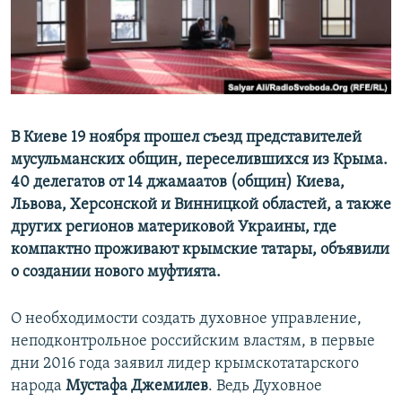
ПРИСОЕДИНЯЙТЕСЬ!
ПОБЕДИТЕЛЕЙ НЕ СУДЯТ?
КРЫМ.НЕПОКОРЕННЫЙ
ELIFBE
УКРАИНСКАЯ ПРОБЛЕМА КРЫМА
Все сайты RFE/RL
В Киеве 19 ноября прошел съезд представителей
мусульманских общин, переселившихся из Крыма.
40 делегатов от 14 джамаатов (общин) Киева,
Львова, Херсонской и Винницкой областей, а также
других регионов материковой Украины, где
компактно проживают крымские татары, объявили
о создании нового муфтията.
О необходимости создать духовное управление,
неподконтрольное российским властям, в первые
дни 2016 года заявил лидер крымскотатарского
народа
Мустафа Джемилев
. Ведь Духовное