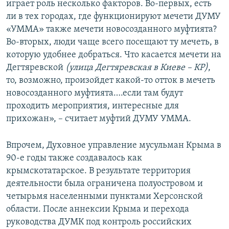
играет роль несколько факторов. Во-первых, есть
ли в тех городах, где функционируют мечети ДУМУ
«УММА» также мечети новосозданного муфтията?
Во-вторых, люди чаще всего посещают ту мечеть, в
которую удобнее добраться. Что касается мечети на
Дегтяревской
(улица Дегтяревская в Киеве – КР)
,
то, возможно, произойдет какой-то отток в мечеть
новосозданного муфтията….если там будут
проходить мероприятия, интересные для
прихожан», – считает муфтий ДУМУ УММА.
Впрочем, Духовное управление мусульман Крыма в
90-е годы также создавалось как
крымскотатарское. В результате территория
деятельности была ограничена полуостровом и
четырьмя населенными пунктами Херсонской
области. После аннексии Крыма и перехода
руководства ДУМК под контроль российских