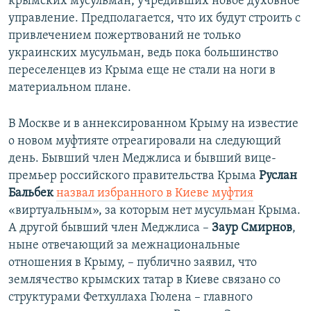
крымских мусульман, учредивших новое духовное
управление. Предполагается, что их будут строить с
привлечением пожертвований не только
украинских мусульман, ведь пока большинство
переселенцев из Крыма еще не стали на ноги в
материальном плане.
В Москве и в аннексированном Крыму на известие
о новом муфтияте отреагировали на следующий
день. Бывший член Меджлиса и бывший вице-
премьер российского правительства Крыма
Руслан
Бальбек
назвал избранного в Киеве муфтия
«виртуальным», за которым нет мусульман Крыма.
А другой бывший член Меджлиса –
Заур Смирнов
,
ныне отвечающий за межнациональные
отношения в Крыму, – публично заявил, что
землячество крымских татар в Киеве связано со
структурами Фетхуллаха Гюлена – главного