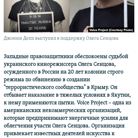
ПРИСОЕДИНЯЙТЕСЬ!
ПОБЕДИТЕЛЕЙ НЕ СУДЯТ?
КРЫМ.НЕПОКОРЕННЫЙ
ELIFBE
Джонни Депп выступил в поддержку Олега Сенцова
УКРАИНСКАЯ ПРОБЛЕМА КРЫМА
Все сайты RFE/RL
Западные правозащитники обеспокоены судьбой
украинского кинорежиссера Олега Сенцова,
осужденного в России на 20 лет колонии строго
режима по обвинению в создании
"террористического сообщества" в Крыму. Он
отбывает наказание в тяжелых условиях в Якутии,
к нему применяются пытки. Voice Project – одна из
американских некоммерческих организаций,
которые предпринимают энергичные усилия для
облегчения участи Олега Сенцова. Организация
привлекает известных деятелей искусства к