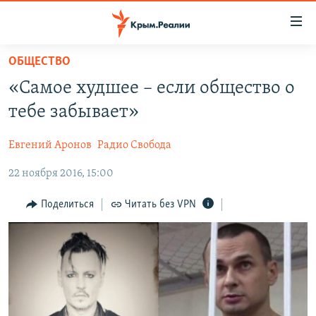
Доступность
ссылки
Вернуться
ОБЩЕСТВО
к
НОВОСТИ
«Самое худшее – если общество о
основному
СПЕЦПРОЕКТЫ
содержанию
тебе забывает»
ВОДА
Вернутся
ГРУЗ 200
к
Евгений Аронов
Радио Свобода
ИСТОРИЯ
КАРТА ВОЕННЫХ ОБЪЕКТОВ КРЫМА
главной
22 ноября 2016, 15:00
ЕЩЕ
11 ЛЕТ ОККУПАЦИИ КРЫМА. 11 ИСТОРИЙ СОПРОТИВЛЕНИЯ
навигации
Вернутся
РАДІО СВОБОДА
ИНТЕРАКТИВ
Поделиться
Читать без VPN
к
КАК ОБОЙТИ БЛОКИРОВКУ
ИНФОГРАФИКА
поиску
ТЕЛЕПРОЕКТ КРЫМ.РЕАЛИИ
Українською
СОВЕТЫ ПРАВОЗАЩИТНИКОВ
Qırımtatar
ПРОПАВШИЕ БЕЗ ВЕСТИ