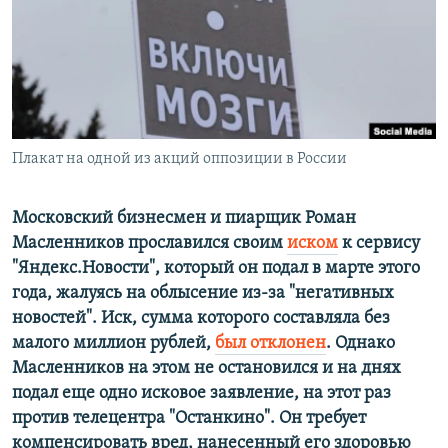
ПРИСОЕДИНЯЙТЕСЬ!
ПОБЕДИТЕЛЕЙ НЕ СУДЯТ?
КРЫМ.НЕПОКОРЕННЫЙ
ELIFBE
УКРАИНСКАЯ ПРОБЛЕМА КРЫМА
Все сайты RFE/RL
Плакат на одной из акций оппозиции в России
Московский бизнесмен и пиарщик Роман
Масленников прославился своим
иском
к сервису
"Яндекс.Новости", который он подал в марте этого
года, жалуясь на облысение из-за "негативных
новостей". Иск, сумма которого составляла без
малого миллион рублей,
был отклонен
. Однако
Масленников на этом не остановился и на днях
подал еще одно исковое заявление, на этот раз
против телецентра "Останкино". Он требует
компенсировать вред, нанесенный его здоровью