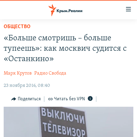
Доступность
ссылки
Вернуться
ОБЩЕСТВО
к
НОВОСТИ
«Больше смотришь – больше
основному
СПЕЦПРОЕКТЫ
содержанию
тупеешь»: как москвич судится с
ВОДА
Вернутся
ГРУЗ 200
«Останкино»
к
ИСТОРИЯ
КАРТА ВОЕННЫХ ОБЪЕКТОВ КРЫМА
главной
Марк Крутов
Радио Свобода
ЕЩЕ
11 ЛЕТ ОККУПАЦИИ КРЫМА. 11 ИСТОРИЙ СОПРОТИВЛЕНИЯ
навигации
Вернутся
23 ноября 2016, 08:40
РАДІО СВОБОДА
ИНТЕРАКТИВ
к
КАК ОБОЙТИ БЛОКИРОВКУ
ИНФОГРАФИКА
Поделиться
Читать без VPN
поиску
ТЕЛЕПРОЕКТ КРЫМ.РЕАЛИИ
Українською
СОВЕТЫ ПРАВОЗАЩИТНИКОВ
Qırımtatar
ПРОПАВШИЕ БЕЗ ВЕСТИ