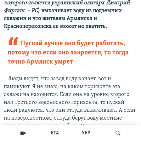
которого является украинский олигарх Дмитрий
Фирташ. – РС
) выкачивает воду из подземных
скважин и что жителям Армянска и
Красноперекопска ее может не хватить.
Пускай лучше оно будет работать,
потому что если оно закроется, то тогда
точно Армянск умрет
– Люди видят, что завод воду качает, вот и
паникуют. Я не знаю, на каком горизонте эта
скважина находится. Если она на уровне второго
или третьего водоносного горизонта, то пускай
люди радуются, что они оттуда выкачивают. А если
на поверхностном, откуда берут воду местные
жители, тогда, конечно, беда. С другой стороны, это
КТА
УКР
одно из немногих предприятий на севере Крыма,