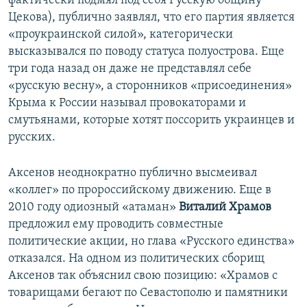
фактически подмял под себя Русскую общину
Цекова), публично заявлял, что его партия является
«проукраинской силой», категорически
высказывался по поводу статуса полуострова. Еще
три года назад он даже не представлял себе
«русскую весну», а сторонников «присоединения»
Крыма к России называл провокаторами и
смутьянами, которые хотят поссорить украинцев и
русских.
Аксенов неоднократно публично высмеивал
«коллег» по пророссийскому движению. Еще в
2010 году одиозный «атаман»
Виталий Храмов
предложил ему проводить совместные
политические акции, но глава «Русского единства»
отказался. На одном из политических сборищ
Аксенов так объяснил свою позицию: «Храмов с
товарищами бегают по Севастополю и памятники