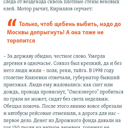
следа от вездехода сквозь плотные стены вековых
елей. Мотор рычит, Кириллов серчает:
Только, чтоб щебень выбить, надо до
Москвы допрыгнуть! А она тоже не
торопится
– За державу обидно, честное слово. Умерла
деревня в одночасье. Совхоз был крепкий, да и без
него люди жили – поля, реки, тайга. В 1998 году
столетие Князевки отмечали, губернатор бывший
приезжал. Люди ему жаловались: как снег или
дождь, провода провиснут, "Омскэнерго" пробиться
по грязи не может, сидят без света неделями.
Обещал помочь. После этого линию вовсе обрезали
и автобусы рейсовые отменили, а дорога для нас –
первое дело. Денег из Дорожного фонда давали на
год 150 тысяч на четыре деревни, горючку не