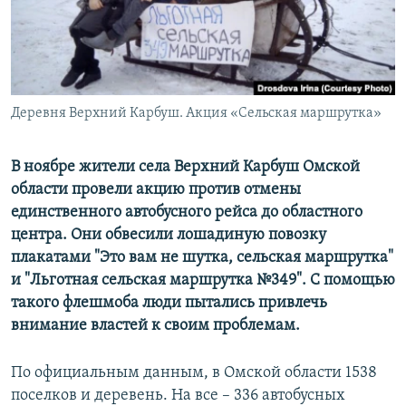
ПРИСОЕДИНЯЙТЕСЬ!
ПОБЕДИТЕЛЕЙ НЕ СУДЯТ?
КРЫМ.НЕПОКОРЕННЫЙ
ELIFBE
Деревня Верхний Карбуш. Акция «Сельская маршрутка»
УКРАИНСКАЯ ПРОБЛЕМА КРЫМА
Все сайты RFE/RL
В ноябре жители села Верхний Карбуш Омской
области провели акцию против отмены
единственного автобусного рейса до областного
центра. Они обвесили лошадиную повозку
плакатами "Это вам не шутка, сельская маршрутка"
и "Льготная сельская маршрутка №349". С помощью
такого флешмоба люди пытались привлечь
внимание властей к своим проблемам.
По официальным данным, в Омской области 1538
поселков и деревень. На все – 336 автобусных