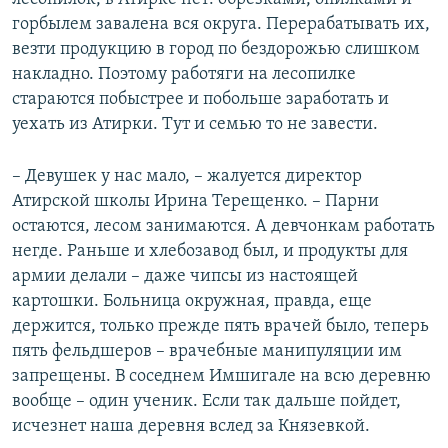
горбылем завалена вся округа. Перерабатывать их,
везти продукцию в город по бездорожью слишком
накладно. Поэтому работяги на лесопилке
стараются побыстрее и побольше заработать и
уехать из Атирки. Тут и семью то не завести.
– Девушек у нас мало, – жалуется директор
Атирской школы Ирина Терещенко. – Парни
остаются, лесом занимаются. А девчонкам работать
негде. Раньше и хлебозавод был, и продукты для
армии делали – даже чипсы из настоящей
картошки. Больница окружная, правда, еще
держится, только прежде пять врачей было, теперь
пять фельдшеров – врачебные манипуляции им
запрещены. В соседнем Имшигале на всю деревню
вообще – один ученик. Если так дальше пойдет,
исчезнет наша деревня вслед за Князевкой.