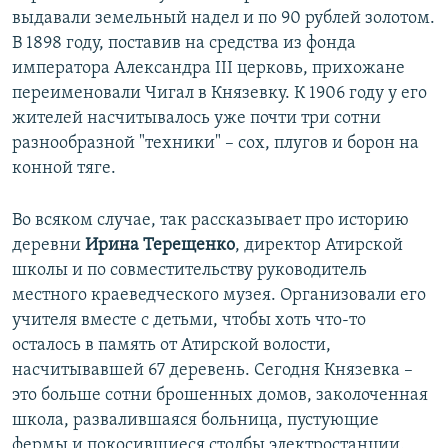
выдавали земельный надел и по 90 рублей золотом.
В 1898 году, поставив на средства из фонда
императора Александра III церковь, прихожане
переименовали Чигал в Князевку. К 1906 году у его
жителей насчитывалось уже почти три сотни
разнообразной "техники" – сох, плугов и борон на
конной тяге.
Во всяком случае, так рассказывает про историю
деревни
Ирина Терещенко
, директор Атирской
школы и по совместительству руководитель
местного краеведческого музея. Организовали его
учителя вместе с детьми, чтобы хоть что-то
осталось в память от Атирской волости,
насчитывавшей 67 деревень. Сегодня Князевка –
это больше сотни брошенных домов, заколоченная
школа, развалившаяся больница, пустующие
фермы и покосившиеся столбы электростанции.