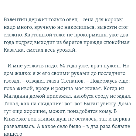
Валентин держит только овец – сена для коровы
надо много, вручную не накосишься, вывезти стог
сложно. Картошкой тоже не прокормишь, уже два
года подряд выходит из берегов прежде спокойная
Казачка, сметая весь урожай.
– И мне уезжать надо: 64 года уже, врач нужен. Но
дом жалко: я ж его своими руками до последнего
гвоздя, – отводит глаза Степанов. – Подержусь еще:
пока живой, вроде и родина моя живая. Когда из
Магадана домой приезжал, автобуса сроду не ждал.
Топал, как на свидание: вот-вот Быган увижу. Дома
тут еще хорошие, может, понадобятся кому. В
Князевке вон живых душ не осталось, так и церква
развалилась. А какое село было – в два раза больше
нашего