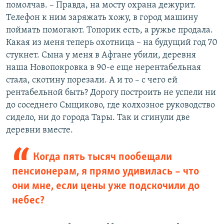
помолчав. – Правда, на мосту охрана дежурит.
Телефон к ним заряжать хожу, в город машину
поймать помогают. Топорик есть, а ружье продала.
Какая из меня теперь охотница – на будущий год 70
стукнет. Сына у меня в Афгане убили, деревня
наша Новопокровка в 90-е еще нерентабельная
стала, скотину порезали. А и то – с чего ей
рентабельной быть? Дорогу построить не успели ни
до соседнего Сыщиково, где колхозное руководство
сидело, ни до города Тары. Так и сгинули две
деревни вместе.
Когда пять тысяч пообещали
пенсионерам, я прямо удивилась – что
они мне, если цены уже подскочили до
небес?