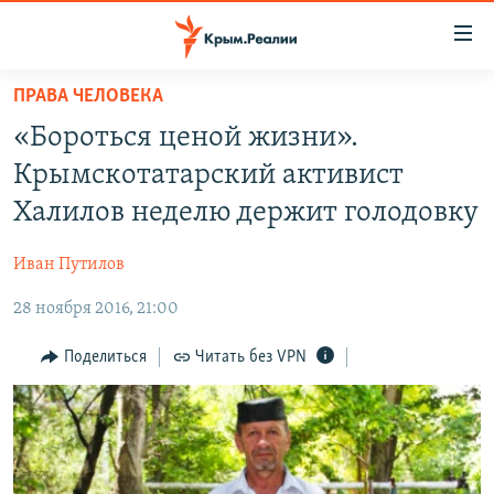
Доступность
ссылки
Вернуться
ПРАВА ЧЕЛОВЕКА
к
НОВОСТИ
«Бороться ценой жизни».
основному
СПЕЦПРОЕКТЫ
содержанию
Крымскотатарский активист
ВОДА
Вернутся
ГРУЗ 200
Халилов неделю держит голодовку
к
ИСТОРИЯ
КАРТА ВОЕННЫХ ОБЪЕКТОВ КРЫМА
главной
Иван Путилов
ЕЩЕ
11 ЛЕТ ОККУПАЦИИ КРЫМА. 11 ИСТОРИЙ СОПРОТИВЛЕНИЯ
навигации
Вернутся
28 ноября 2016, 21:00
РАДІО СВОБОДА
ИНТЕРАКТИВ
к
КАК ОБОЙТИ БЛОКИРОВКУ
ИНФОГРАФИКА
Поделиться
Читать без VPN
поиску
ТЕЛЕПРОЕКТ КРЫМ.РЕАЛИИ
Українською
СОВЕТЫ ПРАВОЗАЩИТНИКОВ
Qırımtatar
ПРОПАВШИЕ БЕЗ ВЕСТИ