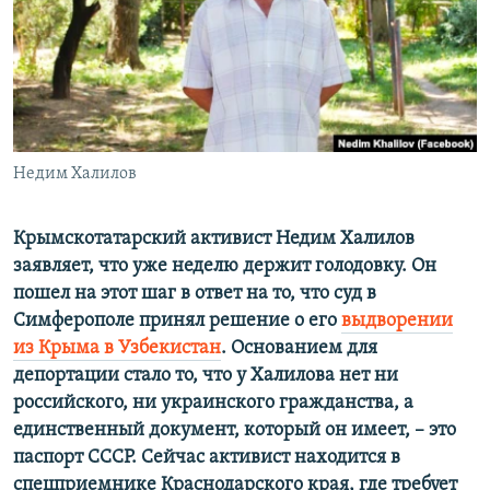
ПРИСОЕДИНЯЙТЕСЬ!
ПОБЕДИТЕЛЕЙ НЕ СУДЯТ?
КРЫМ.НЕПОКОРЕННЫЙ
ELIFBE
УКРАИНСКАЯ ПРОБЛЕМА КРЫМА
Все сайты RFE/RL
Недим Халилов
Крымскотатарский активист Недим Халилов
заявляет, что уже неделю держит голодовку. Он
пошел на этот шаг в ответ на то, что суд в
Симферополе принял решение о его
выдворении
из Крыма в Узбекистан
. Основанием для
депортации стало то, что у Халилова нет ни
российского, ни украинского гражданства, а
единственный документ, который он имеет, – это
паспорт СССР. Сейчас активист находится в
спецприемнике Краснодарского края, где требует