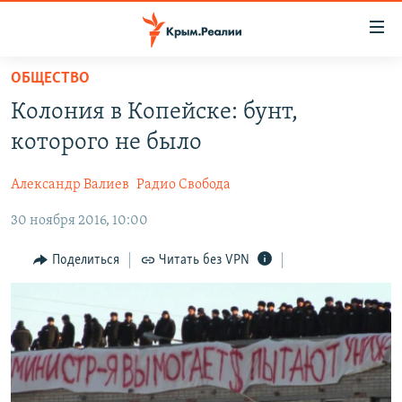
Доступность
ссылки
Вернуться
ОБЩЕСТВО
к
НОВОСТИ
Колония в Копейске: бунт,
основному
СПЕЦПРОЕКТЫ
содержанию
которого не было
ВОДА
Вернутся
ГРУЗ 200
к
Александр Валиев
Радио Свобода
ИСТОРИЯ
КАРТА ВОЕННЫХ ОБЪЕКТОВ КРЫМА
главной
30 ноября 2016, 10:00
ЕЩЕ
11 ЛЕТ ОККУПАЦИИ КРЫМА. 11 ИСТОРИЙ СОПРОТИВЛЕНИЯ
навигации
Вернутся
РАДІО СВОБОДА
ИНТЕРАКТИВ
Поделиться
Читать без VPN
к
КАК ОБОЙТИ БЛОКИРОВКУ
ИНФОГРАФИКА
поиску
ТЕЛЕПРОЕКТ КРЫМ.РЕАЛИИ
Українською
СОВЕТЫ ПРАВОЗАЩИТНИКОВ
Qırımtatar
ПРОПАВШИЕ БЕЗ ВЕСТИ