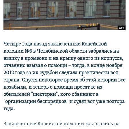
ПРИСОЕДИНЯЙТЕСЬ!
ПОБЕДИТЕЛЕЙ НЕ СУДЯТ?
КРЫМ.НЕПОКОРЕННЫЙ
ELIFBE
УКРАИНСКАЯ ПРОБЛЕМА КРЫМА
Все сайты RFE/RL
Четыре года назад заключенные Копейской
колонии №6 в Челябинской области забрались на
вышку в промзоне и на крышу одного из корпусов,
отчаянно взывая о помощи – тогда, в конце ноября
2012 года за их судьбой следила практически вся
страна. Спустя некоторое время об этой истории все
позабыли, и теперь о помощи просят те из
обитателей "шестерки", кого обвиняют в
"организации беспорядков" и судят вот уже полтора
года.
Заключенные Копейской колонии жаловались на