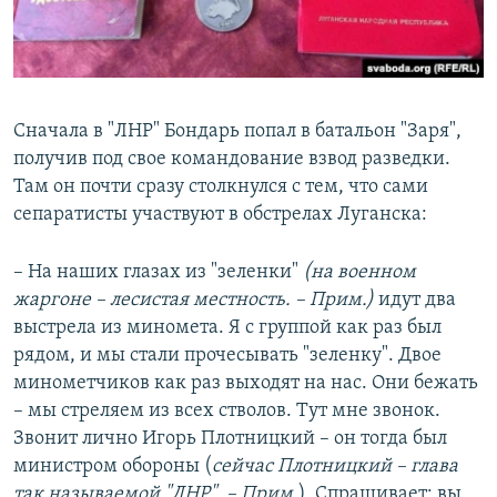
Сначала в "ЛНР" Бондарь попал в батальон "Заря",
получив под свое командование взвод разведки.
Там он почти сразу столкнулся с тем, что сами
сепаратисты участвуют в обстрелах Луганска:
– На наших глазах из "зеленки"
(на военном
жаргоне – лесистая местность. – Прим.)
идут два
выстрела из миномета. Я с группой как раз был
рядом, и мы стали прочесывать "зеленку". Двое
минометчиков как раз выходят на нас. Они бежать
– мы стреляем из всех стволов. Тут мне звонок.
Звонит лично Игорь Плотницкий – он тогда был
министром обороны (
сейчас Плотницкий – глава
так называемой "ЛНР". – Прим.
). Спрашивает: вы