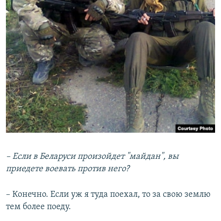
– Если в Беларуси произойдет "майдан", вы
приедете воевать против него?
– Конечно. Если уж я туда поехал, то за свою землю
тем более поеду.