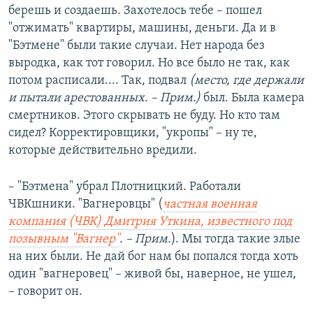
берешь и создаешь. Захотелось тебе – пошел
"отжимать" квартиры, машины, деньги. Да и в
"Бэтмене" были такие случаи. Нет народа без
выродка, как тот говорил. Но все было не так, как
потом расписали.... Так, подвал
(место, где держали
и пытали арестованных. – Прим.)
был. Была камера
смертников. Этого скрывать не буду. Но кто там
сидел? Корректировщики, "укропы" – ну те,
которые действительно вредили.
– "Бэтмена" убрал Плотницкий. Работали
ЧВКшники. "Вагнеровцы" (
частная военная
компания (ЧВК) Дмитрия Уткина, известного под
позывным "Вагнер"
. – Прим.
). Мы тогда такие злые
на них были. Не дай бог нам бы попался тогда хоть
один "вагнеровец" – живой бы, наверное, не ушел,
– говорит он.