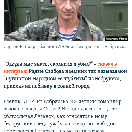
ПРИСОЕДИНЯЙТЕСЬ!
ПОБЕДИТЕЛЕЙ НЕ СУДЯТ?
КРЫМ.НЕПОКОРЕННЫЙ
ELIFBE
УКРАИНСКАЯ ПРОБЛЕМА КРЫМА
Все сайты RFE/RL
Сергей Бондарь, боевик «ЛНР» из белорусского Бобруйска
"Откуда мне знать, скольких я убил?" –
сказал в
интервью
Радыё Свабода наемник так называемой
"Луганской Народной Республики" из Бобруйска,
приехав на побывку в родной город.
Боевик "ЛНР" из Бобруйска, 43-летний командир
взвода разведки Сергей Бондарь рассказал, кто
обстреливал Луганск, как относятся к нему
белорусские спецслужбы и почему он свободно
приезжает в Беларусь, несмотря на угрозу