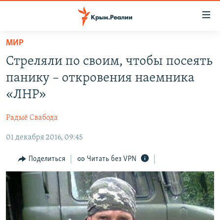
Доступность
ссылки
Вернуться
МИР
к
НОВОСТИ
Стреляли по своим, чтобы посеять
основному
СПЕЦПРОЕКТЫ
содержанию
панику – откровения наемника
ВОДА
Вернутся
ГРУЗ 200
«ЛНР»
к
ИСТОРИЯ
КАРТА ВОЕННЫХ ОБЪЕКТОВ КРЫМА
главной
Радыё Свабода
ЕЩЕ
11 ЛЕТ ОККУПАЦИИ КРЫМА. 11 ИСТОРИЙ СОПРОТИВЛЕНИЯ
навигации
Вернутся
01 декабря 2016, 09:45
РАДІО СВОБОДА
ИНТЕРАКТИВ
к
КАК ОБОЙТИ БЛОКИРОВКУ
ИНФОГРАФИКА
Поделиться
Читать без VPN
поиску
ТЕЛЕПРОЕКТ КРЫМ.РЕАЛИИ
Українською
СОВЕТЫ ПРАВОЗАЩИТНИКОВ
Qırımtatar
ПРОПАВШИЕ БЕЗ ВЕСТИ