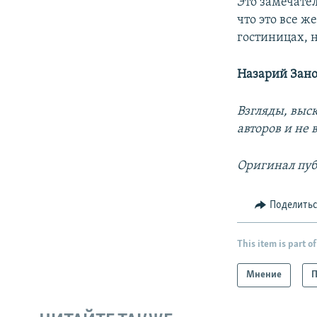
Это замечате
что это все ж
гостиницах, н
Назарий Зано
Взгляды, выс
авторов и не
Оригинал пуб
Поделить
This item is part of
Мнение
П