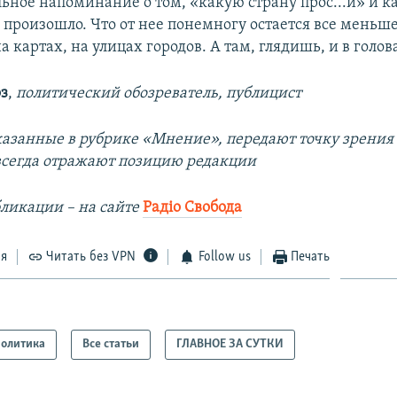
льное напоминание о том, «какую страну прос...и» и к
е произошло. Что от нее понемногу остается все меньше
а картах, на улицах городов. А там, глядишь, и в голов
з
,
политический обозреватель, публицист
казанные в рубрике «Мнение», передают точку зрения
 всегда отражают позицию редакции
ликации – на сайте
Радіо Свобода
ся
Читать без VPN
Follow us
Печать
олитика
Все статьи
ГЛАВНОЕ ЗА СУТКИ