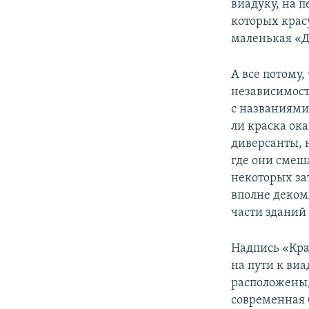
виадуку, на 
которых крас
маленькая «Д
А все потому
независимост
с названиями
ли краска ок
диверсанты, н
где они смеша
некоторых зат
вполне деком
части зданий 
Надпись «Кра
на пути к виа
расположены,
современная С