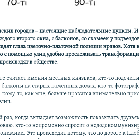
ских городов ‒ настоящие наблюдательные пункты. И 
аждого второго окна, с балконов, со скамеек у подъездо
едят глаза цветочно-платочной полиции нравов. Хотя к
что с помощью улиц удобно прослеживать трансформаци
происходят в обществе.
ого считает имения местных князьков, кто-то подсчит
 балконы на старых каменных домах, кто-то фотограф
а кому-то, как мне, больше нравится внимательно при
улиц.
 раз, когда выпадает возможность показывать друзь
овлю, кто-то непременно спросит о недодекоммунизи
понимики. Это происходит потому, что по дороге к Пл