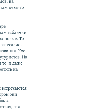
мов, на
там «чья-то
аре
мам таблички
рх новые. То
 затесались
азвания. Кое-
утуристов. На
 те, и даже
ретить на
 встречаются
торой они
была
еткая, что