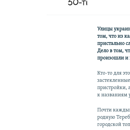
Улицы украин
том, что из к
пристально сл
Дело в том, 
произошли и 
Кто-то для эт
застекленные
пристройки, 
к названиям 
Почти каждый
родную Тереб
городской то