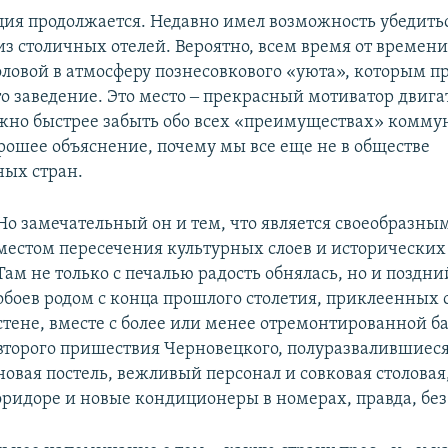
ция продолжается. Недавно имел возможность убедитьс
 из столичных отелей. Вероятно, всем время от времен
оловой в атмосферу познесовкового «уюта», которым п
о заведение. Это место ‒ прекрасный мотиватор двигат
жно быстрее забыть обо всех «преимуществах» комму
рошее объяснение, почему мы все еще не в обществе
ых стран.
Но замечательный он и тем, что является своеобразны
местом пересечения культурных слоев и исторических
Там не только с печалью радость обнялась, но и поздни
обоев родом с конца прошлого столетия, приклеенных 
стене, вместе с более или менее отремонтированной б
второго пришествия Черновецкого, полуразвалившиеся
новая постель, вежливый персонал и совковая столовая
ридоре и новые кондиционеры в номерах, правда, без 