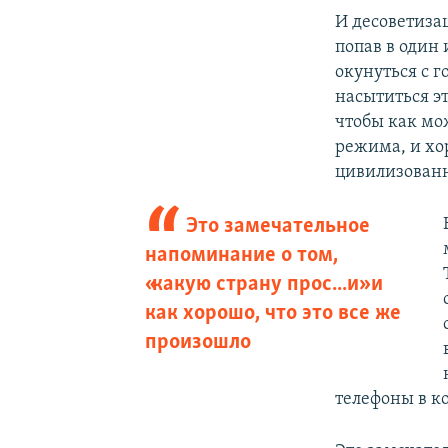
И десоветиза
попав в один
окунуться с г
насытиться эт
чтобы как мо
режима, и хо
цивилизованн
Это замечательное
напоминание о том,
«какую страну прос...и» и
как хорошо, что это все же
произошло
телефоны в ко