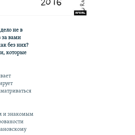
дело не в
в за вами
ак без них?
и, которые
ывает
ирует
сматриваться
ям и знакомым
рованости
ебановскому