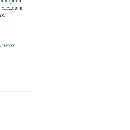
ак хорошо,
 следов: в
ах.
 самих