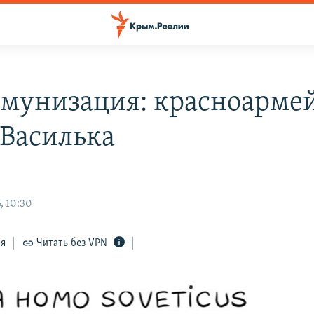
мунизация: красноарме
 Василька
, 10:30
ся
Читать без VPN