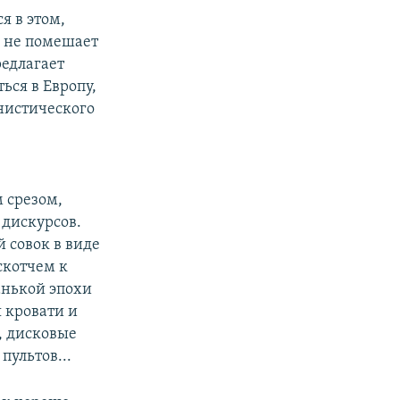
я в этом,
и не помешает
редлагает
ься в Европу,
нистического
м срезом,
 дискурсов.
й совок в виде
скотчем к
анькой эпохи
 кровати и
, дисковые
пультов...