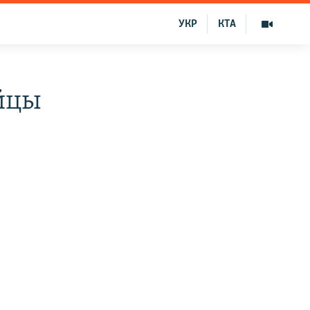
УКР
КТА
йцы