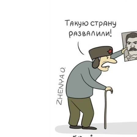
ПОБЕДИТЕЛЕЙ НЕ СУДЯТ?
КРЫМ.НЕПОКОРЕННЫЙ
ELIFBE
УКРАИНСКАЯ ПРОБЛЕМА КРЫМА