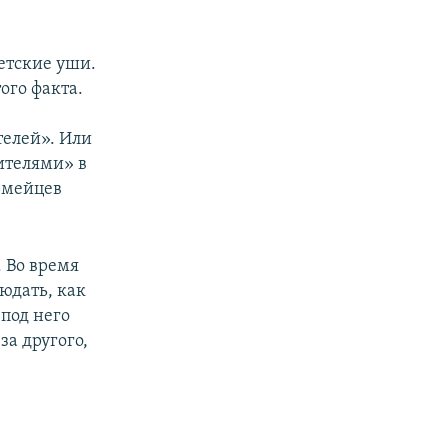
етские уши.
ого факта.
телей». Или
дителями» в
рмейцев
. Во время
юдать, как
под него
за другого,