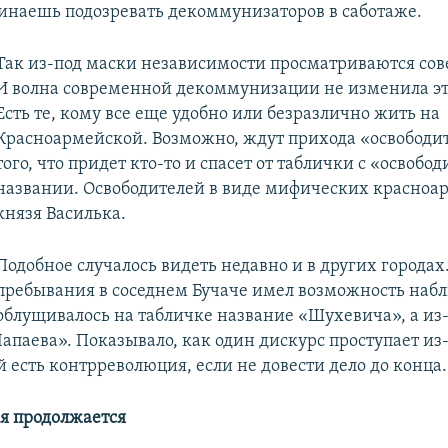
инаешь подозревать декоммунизаторов в саботаже.
Так из-под маски независимости просматриваются сов
И волна современной декоммунизации не изменила эт
Есть те, кому все еще удобно или безразлично жить на
Красноармейской. Возможно, ждут прихода «освободи
того, что придет кто-то и спасет от таблички с «освобо
названии. Освободителей в виде мифических красноа
князя Василька.
Подобное случалось видеть недавно и в других городах
пребывания в соседнем Бучаче имел возможность набл
облущивалось на табличке название «Шухевича», а из-
апаева». Показывало, как один дискурс проступает из-
 есть контрреволюция, если не довести дело до конца.
я продолжается