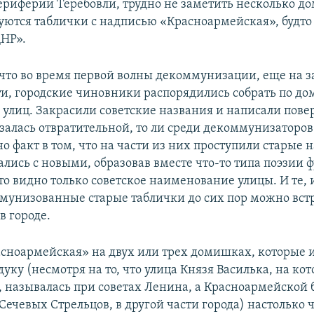
периферии Теребовли, трудно не заметить несколько до
уются таблички с надписью «Красноармейская», будто 
НР».
, что во время первой волны декоммунизации, еще на з
и, городские чиновники распорядились собрать по до
 улиц. Закрасили советские названия и написали пове
азалась отвратительной, то ли среди декоммунизаторов
о факт в том, что на части из них проступили старые н
лись с новыми, образовав вместе что-то типа поэзии ф
о видно только советское наименование улицы. И те, и
мунизованные старые таблички до сих пор можно вст
в городе.
сноармейская» на двух или трех домишках, которые и
дуку (несмотря на то, что улица Князя Василька, на ко
 называлась при советах Ленина, а Красноармейской 
ечевых Стрельцов, в другой части города) настолько ч