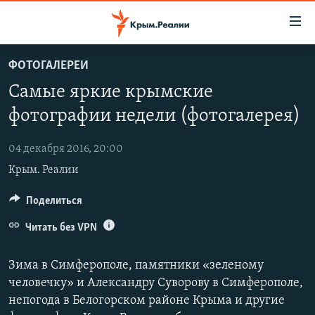
Доступность
ссылки
Вернуться
ФОТОГАЛЕРЕИ
к
НОВОСТИ
Самые яркие крымские
основному
СПЕЦПРОЕКТЫ
содержанию
фотографии недели (фотогалерея)
ВОДА
Вернутся
ГРУЗ 200
к
04 декабря 2016, 20:00
ИСТОРИЯ
КАРТА ВОЕННЫХ ОБЪЕКТОВ КРЫМА
главной
Крым. Реалии
ЕЩЕ
11 ЛЕТ ОККУПАЦИИ КРЫМА. 11 ИСТОРИЙ СОПРОТИВЛЕНИЯ
навигации
Вернутся
РАДІО СВОБОДА
Поделиться
ИНТЕРАКТИВ
к
КАК ОБОЙТИ БЛОКИРОВКУ
ИНФОГРАФИКА
Читать без VPN
поиску
ТЕЛЕПРОЕКТ КРЫМ.РЕАЛИИ
Українською
Зима в Симферополе, памятники «зеленому
СОВЕТЫ ПРАВОЗАЩИТНИКОВ
человечку» и Александру Суворову в Симферополе,
Qırımtatar
непогода в Белогорском районе Крыма и другие
ПРОПАВШИЕ БЕЗ ВЕСТИ