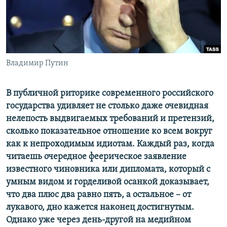
ПРИСОЕДИНЯЙТЕСЬ!
ПОБЕДИТЕЛЕЙ НЕ СУДЯТ?
КРЫМ.НЕПОКОРЕННЫЙ
ELIFBE
Владимир Путин
УКРАИНСКАЯ ПРОБЛЕМА КРЫМА
Все сайты RFE/RL
В публичной риторике современного российского
государства удивляет не столько даже очевидная
нелепость выдвигаемых требований и претензий,
сколько показательное отношение ко всем вокруг
как к непроходимым идиотам. Каждый раз, когда
читаешь очередное феерическое заявление
известного чиновника или дипломата, который с
умным видом и горделивой осанкой доказывает,
что два плюс два равно пять, а остальное – от
лукавого, дно кажется наконец достигнутым.
Однако уже через день-другой на медийном