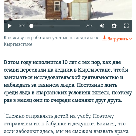
ПРИСОЕДИНЯЙТЕСЬ!
ПОБЕДИТЕЛЕЙ НЕ СУДЯТ?
КРЫМ.НЕПОКОРЕННЫЙ
0:00
2:14
ELIFBE
Как живут и работают ученые на леднике в
УКРАИНСКАЯ ПРОБЛЕМА КРЫМА
Загрузить
Кыргызстане
Все сайты RFE/RL
В этом году исполнится 10 лет с тех пор, как две
семьи переехали на ледник в Кыргызстане, чтобы
заниматься исследовательской деятельностью и
наблюдать за таянием льдов. Постоянно жить
среди льда в спартанских условиях тяжело, поэтому
раз в месяц они по очереди сменяют друг друга.
"Сложно отправлять детей на учебу. Поэтому
отправляем их к бабушке и дедушке. Боимся, что
если заболеют здесь, мы не сможем вызвать врача