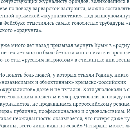
сочувствующих журналисту френдов, великолепных в
еве по поводу варварской застройки, можно составлят
менной крымской «журналистики». Под вышеупомяну
в Фейсбуке отметились самые голосистые трубадуры 
ского «орднунга».
х уже много лет назад призывал вернуть Крым в «родну
ине тех лет можно было безнаказанно писать и пропове
то-то стал «русским патриотом» в считанные дни весны
Но понять боль людей, у которых отняли Родину, никто
«независимых и объективных» крымско-российских
«журналистов» даже и не пытался. Хотя улюлюкали в 
отъезжающим коллегам и злорадствовали по поводу г
журналистов, не продавшимся пророссийскому режим
пера» публично, профессионально и с удовольствием. И
такая неожиданность: оказывается, что потеря даже ку
Родины, всего лишь вида на «свой» Чатырдаг, может л