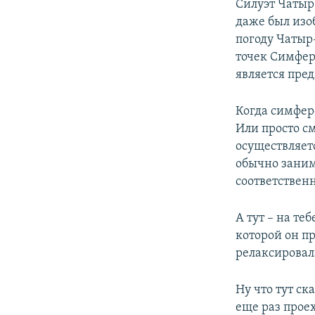
Силуэт Чатыр
даже был изо
погоду Чатыр
точек Симферо
является пред
Когда симфер
Или просто см
осуществляет
обычно заним
соответственн
А тут – на т
которой он пр
релаксировал
Ну что тут ск
еще раз прое