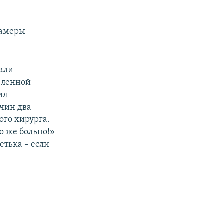
камеры
али
еленной
ил
чин два
ого хирурга.
о же больно!»
етька – если