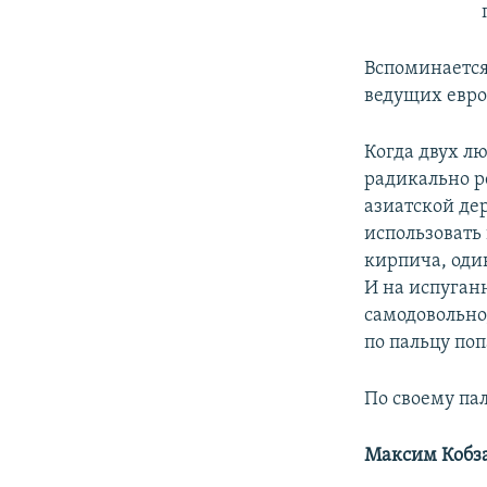
Вспоминается
ведущих евро
Когда двух л
радикально р
азиатской де
использовать
кирпича, оди
И на испуган
самодовольно,
по пальцу по
По своему па
Максим Кобз