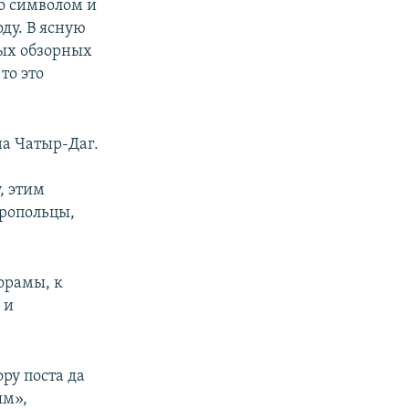
о символом и
ду. В ясную
ных обзорных
то это
на Чатыр-Даг.
, этим
еропольцы,
орамы, к
 и
ору поста да
ям»,