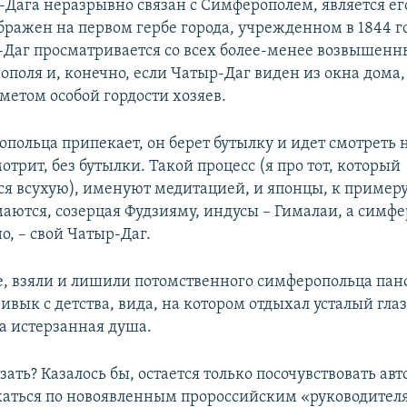
-Дага неразрывно связан с Симферополем, является ег
бражен на первом гербе города, учрежденном в 1844 го
-Даг просматривается со всех более-менее возвышен
поля и, конечно, если Чатыр-Даг виден из окна дома, 
метом особой гордости хозяев.
опольца припекает, он берет бутылку и идет смотреть 
отрит, без бутылки. Такой процесс (я про тот, который
ся всухую), именуют медитацией, и японцы, к примеру
аются, созерцая Фудзияму, индусы – Гималаи, а симф
о, – свой Чатыр-Даг.
ебе, взяли и лишили потомственного симферопольца пан
ивык с детства, вида, на котором отдыхал усталый глаз
а истерзанная душа.
азать? Казалось бы, остается только посочувствовать авт
хаться по новоявленным пророссийским «руководител