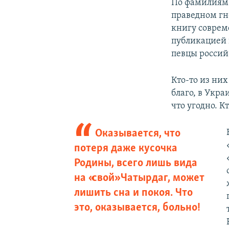
По фамилиям 
праведном гн
книгу совре
публикацией 
певцы россий
Кто-то из ни
благо, в Укра
что угодно. К
Оказывается, что
потеря даже кусочка
Родины, всего лишь вида
на «свой» Чатырдаг, может
лишить сна и покоя. Что
это, оказывается, больно!