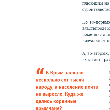
плюющим на 
строительств
Но, во-первых
властьпредер
поменяв лишь
визуальном п
А, во-вторых
выглядят кра
В Крым заехало
несколько сот тысяч
народу, а население почти
не выросло. Куда же
делись коренные
крымчане?