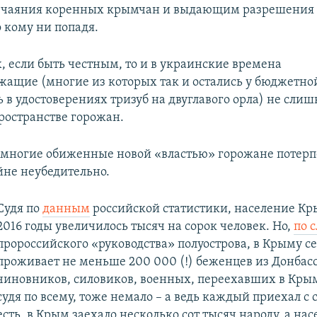
чаяния коренных крымчан и выдающим разрешения
о кому ни попадя.
, если быть честным, то и в украинские времена
жащие (многие из которых так и остались у бюджетн
 в удостоверениях тризуб на двуглавого орла) не слиш
ространстве горожан.
, многие обиженные новой «властью» горожане поте
йне неубедительно.
Судя по
данным
российской статистики, население Кры
2016 годы увеличилось тысяч на сорок человек. Но,
по 
пророссийского «руководства» полуострова, в Крыму с
проживает не меньше 200 000 (!) беженцев из Донбасс
чиновников, силовиков, военных, переехавших в Крым
судя по всему, тоже немало – а ведь каждый приехал с 
есть, в Крым заехало несколько сот тысяч народу, а на