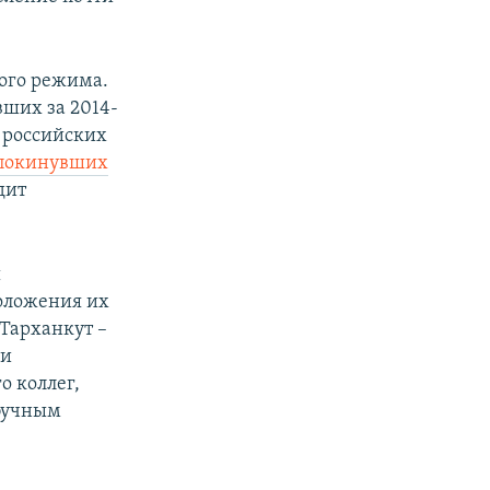
кого режима.
вших за 2014-
 российских
покинувших
дит
ы
положения их
 Тарханкут –
ри
о коллег,
сбучным