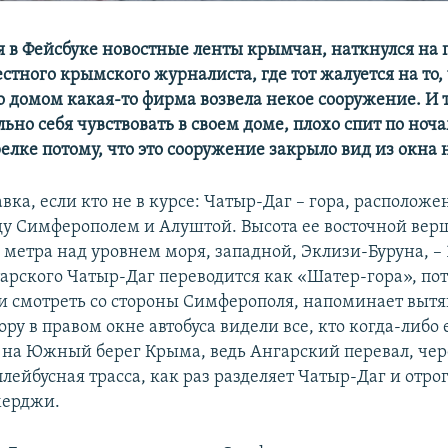
 в Фейсбуке новостные ленты крымчан, наткнулся на п
стного крымского журналиста, где тот жалуется на то, 
го домом какая-то фирма возвела некое сооружение. И 
но себя чувствовать в своем доме, плохо спит по ноч
релке потому, что это сооружение закрыло вид из окна 
вка, если кто не в курсе: Чатыр-Даг – гора, расположе
у Симферополем и Алуштой. Высота ее восточной вер
2 метра над уровнем моря, западной, Эклизи-Буруна, – 
арского Чатыр-Даг переводится как «Шатер-гора», пот
ли смотреть со стороны Симферополя, напоминает выт
гору в правом окне автобуса видели все, кто когда-либо 
на Южный берег Крыма, ведь Ангарский перевал, чер
лейбусная трасса, как раз разделяет Чатыр-Даг и отро
мерджи.