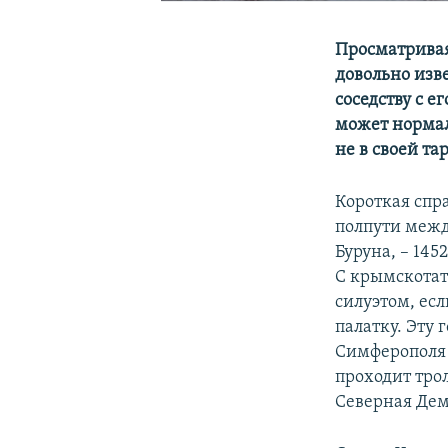
Просматривая
довольно изве
соседству с е
может нормаль
не в своей та
Короткая спра
полпути межд
Буруна, – 145
С крымскотат
силуэтом, ес
палатку. Эту 
Симферополя 
проходит трол
Северная Де