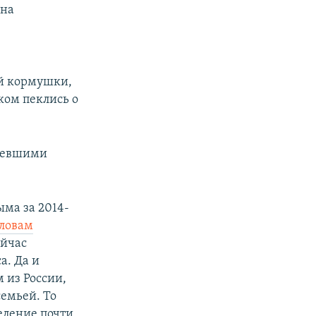
 на
ой кормушки,
ком пеклись о
рпевшими
ма за 2014-
словам
ейчас
а. Да и
 из России,
семьей. То
селение почти