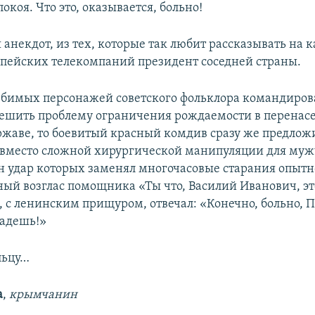
покоя. Что это, оказывается, больно!
 анекдот, из тех, которые так любит рассказывать на 
пейских телекомпаний президент соседней страны.
юбимых персонажей советского фольклора командиров
ешить проблему ограничения рождаемости в перенас
ржаве, то боевитый красный комдив сразу же предлож
 вместо сложной хирургической манипуляции для муж
н удар которых заменял многочасовые старания опытн
ный возглас помощника «Ты что, Василий Иванович, эт
 с ленинским прищуром, отвечал: «Конечно, больно, П
падешь!»
льцу…
а
,
крымчанин