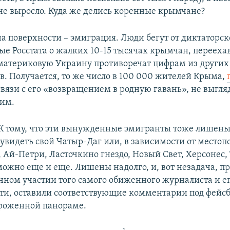
не выросло. Куда же делись коренные крымчане?
на поверхности – эмиграция. Люди бегут от диктаторс
ые Росстата о жалких 10-15 тысячах крымчан, перееха
 материковую Украину противоречат цифрам из других
в. Получается, то же число в 100 000 жителей Крыма,
связи с его «возвращением в родную гавань», не выгля
им.
? К тому, что эти вынужденные эмигранты тоже лишен
увидеть свой Чатыр-Даг или, в зависимости от место
 Ай-Петри, Ласточкино гнездо, Новый Свет, Херсонес,
можно еще и еще. Лишены надолго, и, вот незадача, п
нном участии того самого обиженного журналиста и ег
ати, оставили соответствующие комментарии под фей
ороженной панораме.