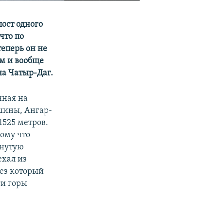
ост одного
что по
теперь он не
ам и вообще
на Чатыр-Даг.
нная на
шины, Ангар-
1525 метров.
ому что
янутую
ехал из
ез который
ги горы