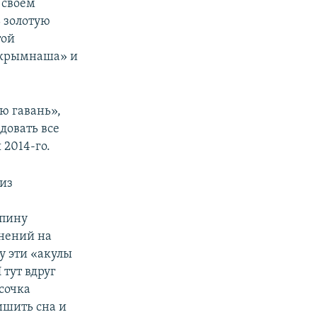
 своем
ь золотую
той
«крымнаша» и
ю гавань»,
довать все
 2014-го.
 из
спину
онений на
у эти «акулы
 тут вдруг
сочка
ишить сна и