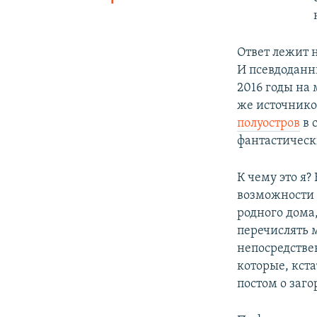
Ответ лежит 
И псевдоданн
2016 годы на
же источнико
полуостров
в 
фантастическ
К чему это я
возможности 
родного дома,
перечислять 
непосредстве
которые, кст
постом о заг