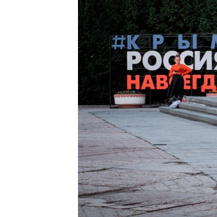
ПОБЕДИТЕЛЕЙ НЕ СУДЯТ?
КРЫМ.НЕПОКОРЕННЫЙ
ELIFBE
УКРАИНСКАЯ ПРОБЛЕМА КРЫМА