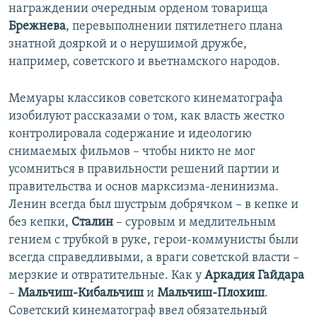
награждении очередным орденом товарища
Брежнева
, перевыполнении пятилетнего плана
знатной дояркой и о нерушимой дружбе,
например, советского и вьетнамского народов.
Мемуары классиков советского кинематографа
изобилуют рассказами о том, как власть жестко
контролировала содержание и идеологию
снимаемых фильмов – чтобы никто не мог
усомниться в правильности решений партии и
правительства и основ марксизма-ленинизма.
Ленин всегда был шустрым добрячком – в кепке и
без кепки,
Сталин
– суровым и медлительным
гением с трубкой в руке, герои-коммунисты были
всегда справедливыми, а враги советской власти –
мерзкие и отвратительные. Как у
Аркадия Гайдара
–
Мальчиш-Кибальчиш
и
Мальчиш-Плохиш
.
Советский кинематограф ввел обязательный