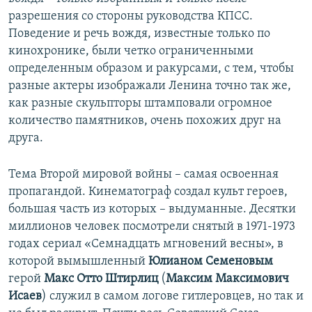
разрешения со стороны руководства КПСС.
Поведение и речь вождя, известные только по
кинохронике, были четко ограниченными
определенным образом и ракурсами, с тем, чтобы
разные актеры изображали Ленина точно так же,
как разные скульпторы штамповали огромное
количество памятников, очень похожих друг на
друга.
Тема Второй мировой войны – самая освоенная
пропагандой. Кинематограф создал культ героев,
большая часть из которых – выдуманные. Десятки
миллионов человек посмотрели снятый в 1971-1973
годах сериал «Семнадцать мгновений весны», в
которой вымышленный
Юлианом Семеновым
герой
Макс Отто Штирлиц
(
Максим Максимович
Исаев
) служил в самом логове гитлеровцев, но так и