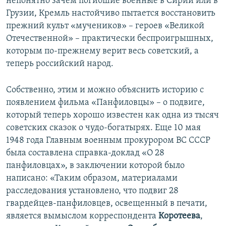
непонятно зачем погибшие военные в Сирии или в
Грузии, Кремль настойчиво пытается восстановить
прежний культ «мучеников» – героев «Великой
Отечественной» – практически беспроигрышных,
которым по-прежнему верит весь советский, а
теперь российский народ.
Собственно, этим и можно объяснить историю с
появлением фильма «Панфиловцы» – о подвиге,
который теперь хорошо известен как одна из тысяч
советских сказок о чудо-богатырях. Еще 10 мая
1948 года Главным военным прокурором ВС СССР
была составлена справка-доклад «О 28
панфиловцах», в заключении которой было
написано: «Таким образом, материалами
расследования установлено, что подвиг 28
гвардейцев-панфиловцев, освещенный в печати,
является вымыслом корреспондента
Коротеева
,