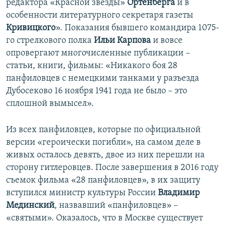
редактора «Красной звезды»
Ортенберга
и в
особенности литературного секретаря газеты
Кривицкого
». Показания бывшего командира 1075-
го стрелкового полка
Ильи Карпова
и вовсе
опровергают многочисленные публикации –
статьи, книги, фильмы: «Никакого боя 28
панфиловцев с немецкими танками у разъезда
Дубосеково 16 ноября 1941 года не было – это
сплошной вымысел».
Из всех панфиловцев, которые по официальной
версии «героически погибли», на самом деле в
живых осталось девять, двое из них перешли на
сторону гитлеровцев. После завершения в 2016 году
съемок фильма «28 панфиловцев», в их защиту
вступился министр культуры России
Владимир
Мединский
, назвавший «панфиловцев» –
«святыми». Оказалось, что в Москве существует