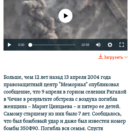
ПРИСОЕДИНЯЙТЕСЬ!
ПОБЕДИТЕЛЕЙ НЕ СУДЯТ?
No media source currently available
КРЫМ.НЕПОКОРЕННЫЙ
ELIFBE
УКРАИНСКАЯ ПРОБЛЕМА КРЫМА
Все сайты RFE/RL
0:00
10:58
Загрузить
Больше, чем 12 лет назад 13 апреля 2004 года
правозащитный центр "Мемориал" опубликовал
сообщение, что 9 апреля в горном селении Ригахой
в Чечне в результате обстрела с воздуха погибла
женщина – Марит Цинцаева – и пятеро ее детей.
Самому старшему из них было 7 лет. Сообщалось,
что был бомбовый удар и даже был известен номер
бомбы 350Ф90. Погибла вся семья. Спустя