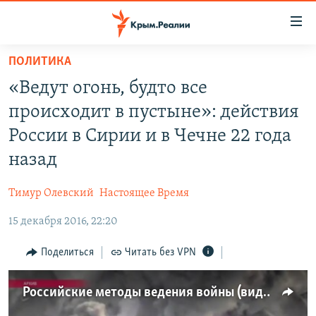
Доступность
ссылки
Вернуться
ПОЛИТИКА
к
НОВОСТИ
«Ведут огонь, будто все
основному
СПЕЦПРОЕКТЫ
содержанию
происходит в пустыне»: действия
ВОДА
Вернутся
ГРУЗ 200
России в Сирии и в Чечне 22 года
к
ИСТОРИЯ
КАРТА ВОЕННЫХ ОБЪЕКТОВ КРЫМА
назад
главной
ЕЩЕ
11 ЛЕТ ОККУПАЦИИ КРЫМА. 11 ИСТОРИЙ СОПРОТИВЛЕНИЯ
навигации
Тимур Олевский
Настоящее Время
Вернутся
РАДІО СВОБОДА
ИНТЕРАКТИВ
к
15 декабря 2016, 22:20
КАК ОБОЙТИ БЛОКИРОВКУ
ИНФОГРАФИКА
поиску
Поделиться
Читать без VPN
ТЕЛЕПРОЕКТ КРЫМ.РЕАЛИИ
Українською
СОВЕТЫ ПРАВОЗАЩИТНИКОВ
Qırımtatar
Российские методы ведения войны (видео)
ПРОПАВШИЕ БЕЗ ВЕСТИ