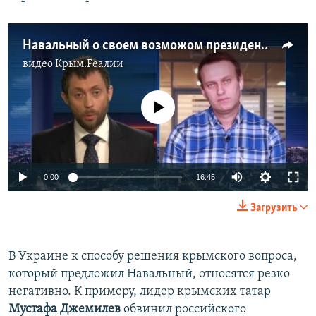
Навальный о своем возможом президентстве и судьбе Владимира Путина (видео)
видео
Крым.Реалии
No media source currently available
0:00
16:45
Загрузить
В Украине к способу решения крымского вопроса,
который предложил Навальный, относятся резко
негативно. К примеру, лидер крымских татар
Мустафа Джемилев
обвинил российского