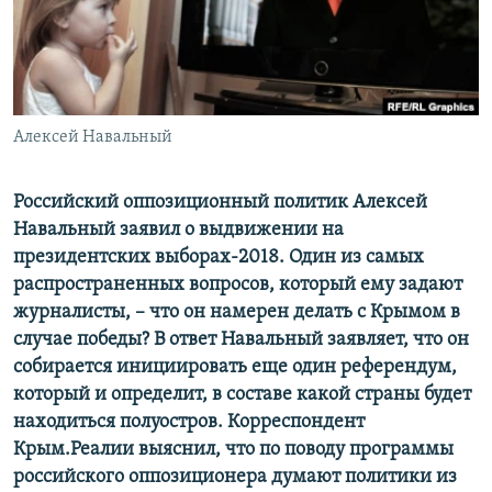
ПРИСОЕДИНЯЙТЕСЬ!
ПОБЕДИТЕЛЕЙ НЕ СУДЯТ?
КРЫМ.НЕПОКОРЕННЫЙ
ELIFBE
Алексей Навальный
УКРАИНСКАЯ ПРОБЛЕМА КРЫМА
Все сайты RFE/RL
Российский оппозиционный политик Алексей
Навальный заявил о выдвижении на
президентских выборах-2018. Один из самых
распространенных вопросов, который ему задают
журналисты, – что он намерен делать с Крымом в
случае победы? В ответ Навальный заявляет, что он
собирается инициировать еще один референдум,
который и определит, в составе какой страны будет
находиться полуостров. Корреспондент
Крым.Реалии выяснил, что по поводу программы
российского оппозиционера думают политики из