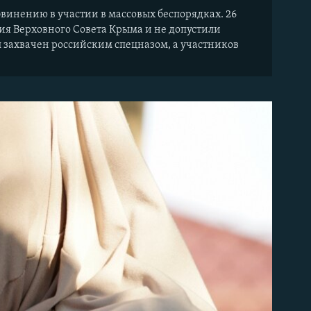
обвинению в участии в массовых беспорядках. 26
ия Верховного Совета Крыма и не допустили
 захвачен российским спецназом, а участников