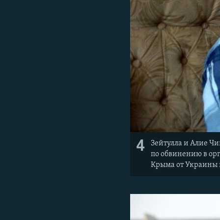
4
Зейтулла и Алие Чи
по обвинению в ор
Крыма от Украины в