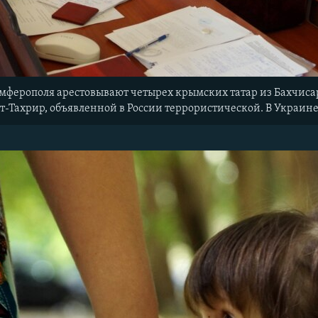
мферополя арестовывают четырех крымских татар из Бахчисар
т-Тахрир, объявленной в России террористической. В Украин