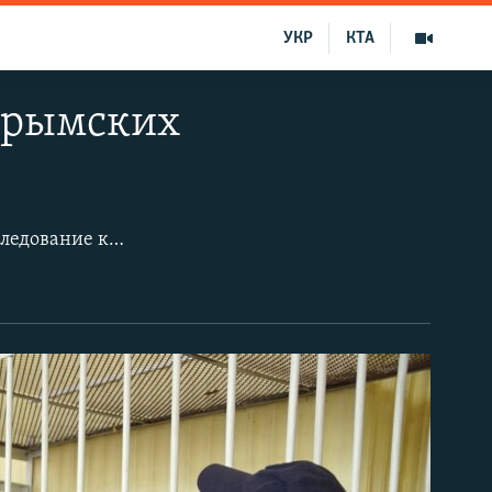
УКР
КТА
 крымских
После аннексии Крыма российскими спецслужбами было организовано преследование крымских татар и проукраинских активистов, которые выступали против захвата полуострова. Арестованы десятки людей, в основном крымских татар из Бахчисарая, Севастополя, Ялты и Симферополя. По обвинению в участии в исламской организации Хизб ут-Тахрир арестованы 19 человек. Кроме арестов и судебного преследования, в Крыму продолжают массово пропадать люди. Некоторых из похищенных нашли убитыми, о судьбе остальных ничего неизвестно.