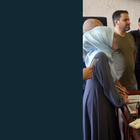
ПОБЕДИТЕЛЕЙ НЕ СУДЯТ?
КРЫМ.НЕПОКОРЕННЫЙ
ELIFBE
УКРАИНСКАЯ ПРОБЛЕМА КРЫМА