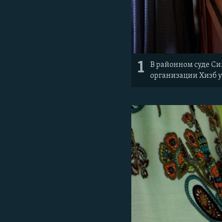
1
В районном суде Си
организации Хизб у