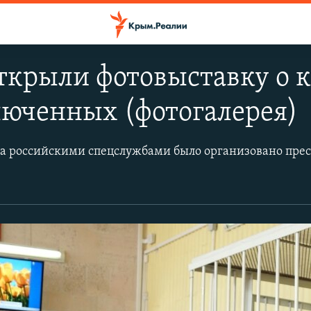
открыли фотовыставку о
люченных (фотогалерея)