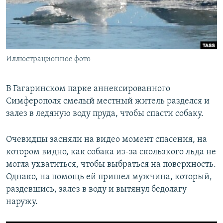
ПРИСОЕДИНЯЙТЕСЬ!
ПОБЕДИТЕЛЕЙ НЕ СУДЯТ?
КРЫМ.НЕПОКОРЕННЫЙ
ELIFBE
Иллюстрационное фото
УКРАИНСКАЯ ПРОБЛЕМА КРЫМА
Все сайты RFE/RL
В Гагаринском парке аннексированного
Симферополя смелый местный житель разделся и
залез в ледяную воду пруда, чтобы спасти собаку.
Очевидцы засняли на видео момент спасения, на
котором видно, как собака из-за скользкого льда не
могла ухватиться, чтобы выбраться на поверхность.
Однако, на помощь ей пришел мужчина, который,
раздевшись, залез в воду и вытянул бедолагу
наружу.