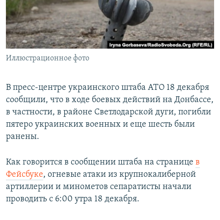
ПРИСОЕДИНЯЙТЕСЬ!
ПОБЕДИТЕЛЕЙ НЕ СУДЯТ?
КРЫМ.НЕПОКОРЕННЫЙ
ELIFBE
Иллюстрационное фото
УКРАИНСКАЯ ПРОБЛЕМА КРЫМА
Все сайты RFE/RL
В пресс-центре украинского штаба АТО 18 декабря
сообщили, что в ходе боевых действий на Донбассе,
в частности, в районе Светлодарской дуги, погибли
пятеро украинских военных и еще шесть были
ранены.
Как говорится в сообщении штаба на странице
в
Фейсбуке
, огневые атаки из крупнокалиберной
артиллерии и минометов сепаратисты начали
проводить с 6:00 утра 18 декабря.