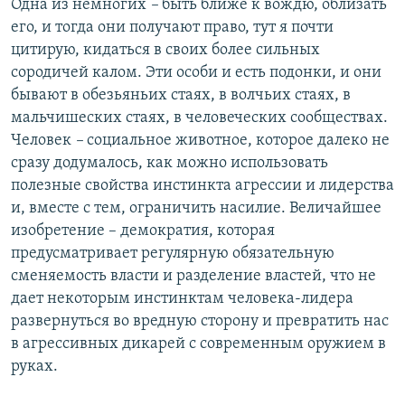
Одна из немногих
–
быть ближе к вождю, облизать
его, и тогда они получают право, тут я почти
цитирую, кидаться в своих более сильных
сородичей калом. Эти особи и есть подонки, и они
бывают в обезьяньих стаях, в волчьих стаях, в
мальчишеских стаях, в человеческих сообществах.
Человек
–
социальное животное, которое далеко не
сразу додумалось, как можно использовать
полезные свойства инстинкта агрессии и лидерства
и, вместе с тем, ограничить насилие. Величайшее
изобретение – демократия, которая
предусматривает регулярную обязательную
сменяемость власти и разделение властей, что не
дает некоторым инстинктам человека-лидера
развернуться во вредную сторону и превратить нас
в агрессивных дикарей с современным оружием в
руках.