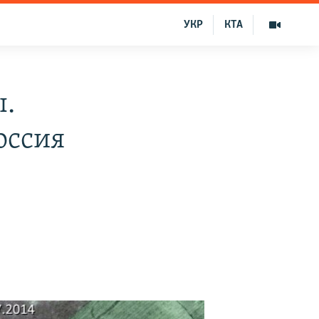
УКР
КТА
ы.
оссия