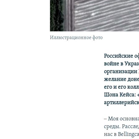
Иллюстрационное фото
Российские о
войне в Укра
организации B
желание доне
его и его ко
Шона Кейса: 
артиллерийск
‒ Моя основн
среды. Рассле
нас в Bellingc