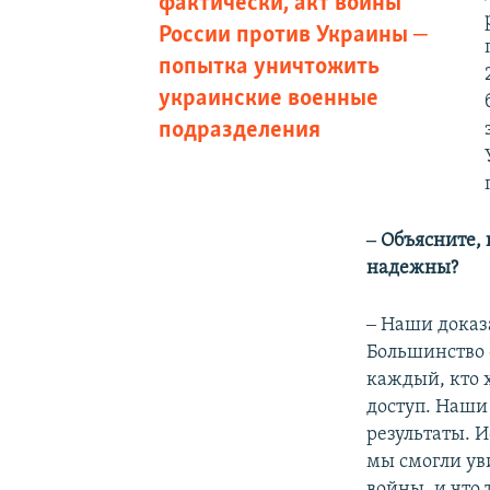
фактически, акт войны
России против Украины ‒
попытка уничтожить
украинские военные
подразделения
‒ Объясните,
надежны?
‒ Наши доказ
Большинство 
каждый, кто 
доступ. Наши
результаты. 
мы смогли ув
войны, и что 