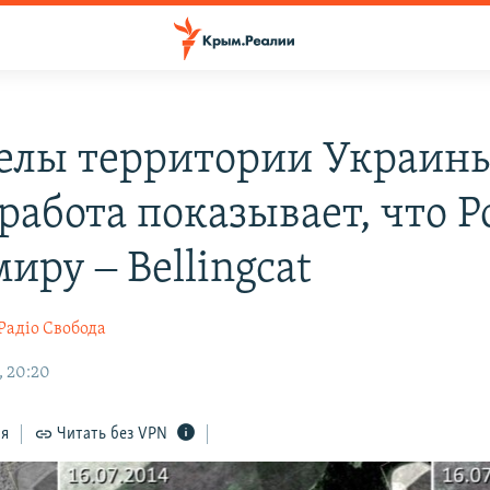
елы территории Украин
работа показывает, что Р
иру ‒ Bellingcat
Радіо Свобода
, 20:20
ся
Читать без VPN