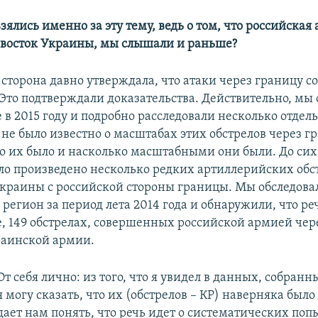
зялись именно за эту тему, ведь о том, что российская
 восток Украины, мы слышали и раньше?
сторона давно утверждала, что атаки через границу с
 Это подтверждали доказательства. Действительно, мы 
в 2015 году и подробно расследовали несколько отдел
 не было известно о масштабах этих обстрелов через г
ко их было и насколько масштабными они были. До сих
ыло произведено несколько редких артиллерийских обс
краины с российской стороны границы. Мы обследова
егион за период лета 2014 года и обнаружили, что реч
, 149 обстрелах, совершенных российской армией чер
раинской армии.
От себя лично: из того, что я увидел в данных, собранн
я могу сказать, что их (обстрелов – КР) наверняка было
дает нам понять, что речь идет о систематических поп