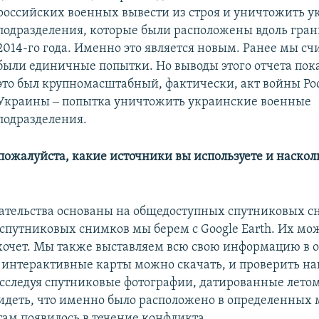
российских военных вывести из строя и уничтожить 
подразделения, которые были расположены вдоль гра
2014-го года. Именно это является новым. Ранее мы счи
были единичные попытки. Но выводы этого отчета пок
это был крупномасштабный, фактически, акт войны Ро
Украины ‒ попытка уничтожить украинские военные
подразделения.
 пожалуйста, какие источники вы используете и наскол
ательства основаны на общедоступных спутниковых с
спутниковых снимков мы берем с Google Earth. Их мо
хочет. Мы также выставляем всю свою информацию в 
 интерактивные карты можно скачать, и проверить н
Исследуя спутниковые фотографии, датированные летом
идеть, что именно было расположено в определенных 
там появилось в течение конфликта.