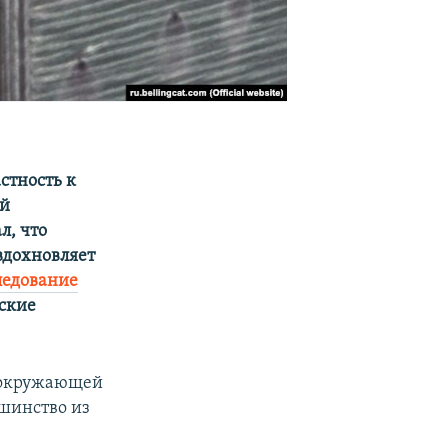
стность к
ой
л, что
вдохновляет
ледование
йские
и окружающей
ьшинство из