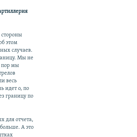
 артиллерия
о стороны
об этом
ьных случаев.
раницу. Мы не
 пор мы
трелов
ли весь
ь идет о, по
ез границу по
ых для отчета,
 больше. А это
ытках