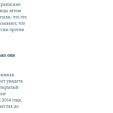
украинские
ницы летом
тали, что это
азывают, что
ссии против
ько они
нимках.
жет увидеть
открытый
аши
 2014 года,
местах до