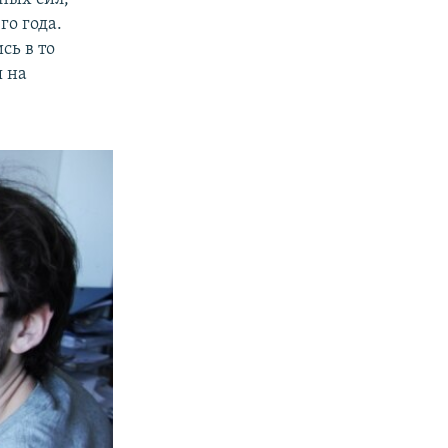
о года.
сь в то
я на