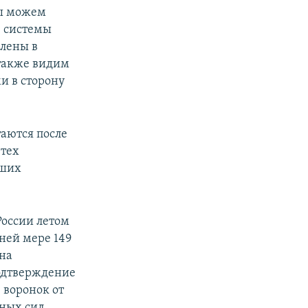
мы можем
е системы
влены в
 также видим
и в сторону
таются после
 тех
аших
России летом
йней мере 149
на
одтверждение
 воронок от
ных сил,