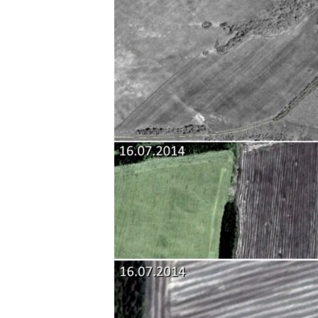
ПОБЕДИТЕЛЕЙ НЕ СУДЯТ?
КРЫМ.НЕПОКОРЕННЫЙ
ELIFBE
УКРАИНСКАЯ ПРОБЛЕМА КРЫМА