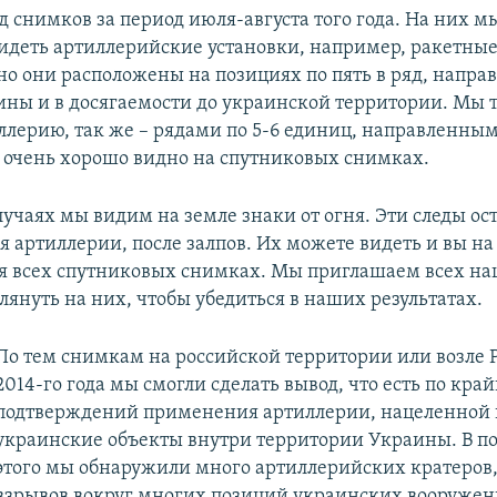
 снимков за период июля-августа того года. На них 
видеть артиллерийские установки, например, ракетны
но они расположены на позициях по пять в ряд, напра
ины и в досягаемости до украинской территории. Мы
ллерию, так же – рядами по 5-6 единиц, направленным
 очень хорошо видно на спутниковых снимках.
лучаях мы видим на земле знаки от огня. Эти следы ос
 артиллерии, после залпов. Их можете видеть и вы на
я всех спутниковых снимках. Мы приглашаем всех н
лянуть на них, чтобы убедиться в наших результатах.
По тем снимкам на российской территории или возле 
2014-го года мы смогли сделать вывод, что есть по кра
подтверждений применения артиллерии, нацеленной 
украинские объекты внутри территории Украины. В п
этого мы обнаружили много артиллерийских кратеров,
взрывов вокруг многих позиций украинских вооружен