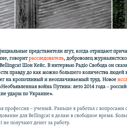
фициальные представители лгут, когда отрицают прича
ине, говорит
расследователь
, доброволец журналистск
ellingcat Шон Кейс. В интервью Радіо Свобода он сказа
сти правду до как можно большего количества людей 
ллег на кропотливый и неоплачиваемый труд. Новое
исс
«Необъявленная война Путина: лето 2014 года ‒ росси
ие удары по Украине».
ая профессия ‒ ученый. Раньше я работал с вопросам
дование для Bellingcat я делаю в свободное время. Бол
at не получают денег за работу.