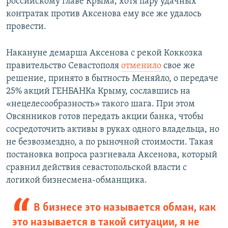
российскому главе Крыма, хотя пару удачных
контратак против Аксенова ему все же удалось
провести.
Накануне демарша Аксенова с рекой Коккозка
правительство Севастополя
отменило
свое же
решение, принято в бытность Меняйло, о передаче
25% акций ГЕНБАНКа Крыму, сославшись на
«нецелесообразность» такого шага. При этом
Овсянников готов передать акции банка, чтобы
сосредоточить активы в руках одного владельца, но
не безвозмездно, а по рыночной стоимости. Такая
постановка вопроса разгневала Аксенова, который
сравнил действия севастопольской власти с
логикой бизнесмена-обманщика.
В бизнесе это называется обман, как
это называется в такой ситуации, я не