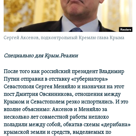
ПРИСОЕДИНЯЙТЕСЬ!
ПОБЕДИТЕЛЕЙ НЕ СУДЯТ?
КРЫМ.НЕПОКОРЕННЫЙ
ELIFBE
Сергей Аксенов, подконтрольный Кремлю глава Крыма
УКРАИНСКАЯ ПРОБЛЕМА КРЫМА
Все сайты RFE/RL
Специально для Крым.Реалии
После того как российский президент Владимир
Путин отправил в отставку «губернатора»
Севастополя Сергея Меняйло и назначил на этот
пост Дмитрия Овсянникова, отношения между
Крымом и Севастополем резко испортились. И это
вполне объяснимо: Аксенов и Меняйло за
несколько лет совместной работы неплохо
поладили между собой, обкатав схемы «дерибана»
крымской земли и средств, выделяемых по